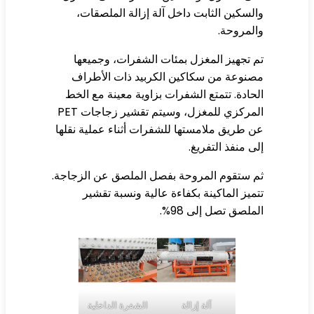
لسكين الثابت داخل آلة إزالة الملصقات،
لمروحة.
 تجهيز المغزل بمئات الشفرات، وجميعها
نوعة من سكاكين الكربيد ذات الأطراف
حادة. تتمتع الشفرات بزاوية معينة مع الخط
المركزي للمغزل، وسيتم تقشير زجاجات PET
 طريق ملامستها للشفرات أثناء عملية نقلها
ى منفذ التفريغ.
 ستقوم المروحة بفصل الملصق عن الزجاجة.
ميز الماكينة بكفاءة عالية ونسبة تقشير
ملصق تصل إلى 98%.
آلة إزالة
الشفرة الداخلية