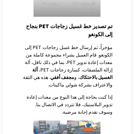
زجاجة PET
الزجاجات PET
إلى نيجيريا
تم تصدير خط غسيل زجاجات PET بنجاح
ى الكونغو
مؤخراً، تم إرسال خط غسل زجاجات PET إلى
كونغو. قام العميل بشراء مجموعة كاملة من
معدات إعادة تدوير PET، بما في ذلك ناقل، آلة
الة الملصقات، كسارة زجاجات PET،
آلة
غسيل بالاحتكاك
، و
مجفف أفقي
. هذه هي الثقة
لاعتراف بشركة شولي ماكينات.
ا كنت بحاجة إلى هذا النوع من معدات إعادة
وير البلاستيك، فلا تتردد في الاتصال بنا.
وف نقدم إجابة مرضية.