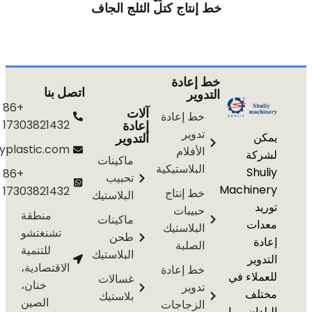
خط إنتاج كتل الثلج الجاف
خط إعادة
اتصل بنا
التدوير
+86
آلات
خط إعادة
إعادة
17303821432
تدوير
التدوير
info@shuliyplastic.com
الأفلام
ة
ماكينات
البلاستيكية
S
+86
تحبيب
Machi
17303821432
خط إنتاج
البلاستيك
حبيبات
منطقة
ماكينات
ت
البلاستيك
تشنغتشو
طحن
الصلبة
للتنمية
البلاستيك
ير
الاقتصادية،
خط إعادة
اء في
غسالات
خنان،
تدوير
ف
بلاستيك
الصين
الزجاجات
ن، بما