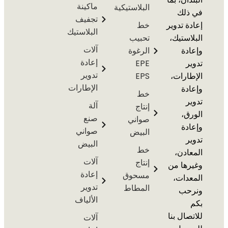
ماكينة
البلاستيكية
لك
تجفيف
 تدوير
خط
البلاستيك
ستيك،
تحبيب
آلات
ة
الرغوة
إعادة
EPE
تدوير
رات،
EPS
الإطارات
ة
خط
آلة
إنتاج
،
صنع
صواني
ة
صواني
البيض
البيض
خط
دن،
آلات
إنتاج
ها من
إعادة
مسحوق
ات،
تدوير
المطاط
ب
الألياف
ال بنا
آلات