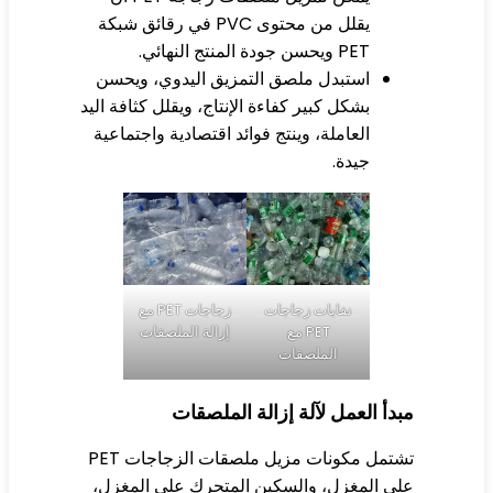
يقلل من محتوى PVC في رقائق شبكة
PET ويحسن جودة المنتج النهائي.
استبدل ملصق التمزيق اليدوي، ويحسن
بشكل كبير كفاءة الإنتاج، ويقلل كثافة اليد
العاملة، وينتج فوائد اقتصادية واجتماعية
جيدة.
نفايات زجاجات
زجاجات PET مع
PET مع
إزالة الملصقات
الملصقات
دأ العمل لآلة إزالة الملصقات
تشتمل مكونات مزيل ملصقات الزجاجات PET
ى المغزل، والسكين المتحرك على المغزل،