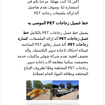
أكبر. إذا كنت مهتمًا، مرحبا بكم في
استشارة لنا، وسوف نقدم تفاصيل
آلة إزالة ملصقات زجاجة PET.
 غسيل زجاجات PET الموصى به
مل خط غسل زجاجات PET بالكامل
خط
ل زجاجات PET
آلة إزالة الملصقات،
كسارة
اجات PET
، آلة غسل رقائق PET الساخنة،
الة احتكاك لإعادة تدوير البلاستيك، وآلة
فيف أفقية. تقدم شركة شولي ماكينات خدمة
صصة، يمكننا مطابقة آلات إعادة تدوير
زجاجات PET المختلفة وفقًا لظروف الإنتاج
مختلفة ونظافة المواد الخام لعملائنا.