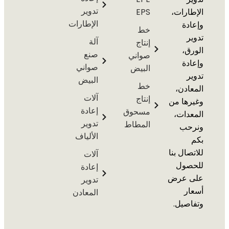
تدوير
رات،
EPS
الإطارات
ة
خط
آلة
إنتاج
،
صنع
صواني
ة
صواني
البيض
البيض
خط
دن،
آلات
إنتاج
ها من
إعادة
مسحوق
ات،
تدوير
المطاط
ب
الألياف
ال بنا
آلات
ول
إعادة
 عرض
تدوير
ر
المعادن
يل.