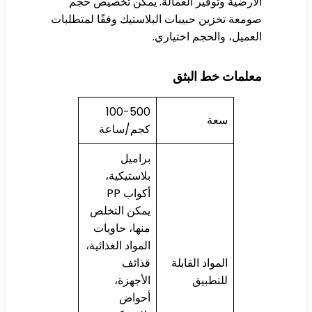
أرضية وتوفير العمالة. يمكن تخصيص حجم
معة تخزين حبيبات البلاستيك وفقًا لمتطلبات
عميل، والحجم اختياري.
علمات خط البثق
100-500
سعة
كجم/ساعة
براميل
بلاستيكية،
أكواب PP
يمكن التخلص
منها، حاويات
المواد الغذائية،
المواد القابلة
قذائف
للتطبيق
الأجهزة،
أحواض