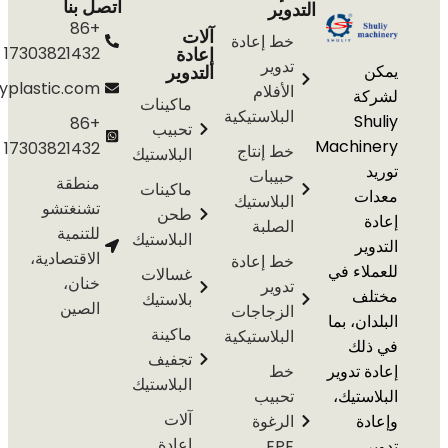
اتصل بنا
التدوير
+86
آلات
خط إعادة
إعادة
17303821432
تدوير
التدوير
info@shuliyplastic.com
الأفلام
ة
ماكينات
البلاستيكية
S
+86
تحبيب
Machi
17303821432
خط إنتاج
البلاستيك
حبيبات
منطقة
ماكينات
ت
البلاستيك
تشنغتشو
طحن
الصلبة
للتنمية
البلاستيك
ير
الاقتصادية،
خط إعادة
اء في
غسالات
خنان،
تدوير
ف
بلاستيك
الصين
الزجاجات
ن، بما
ماكينة
البلاستيكية
لك
تجفيف
 تدوير
خط
البلاستيك
ستيك،
تحبيب
آلات
ة
الرغوة
إعادة
EPE