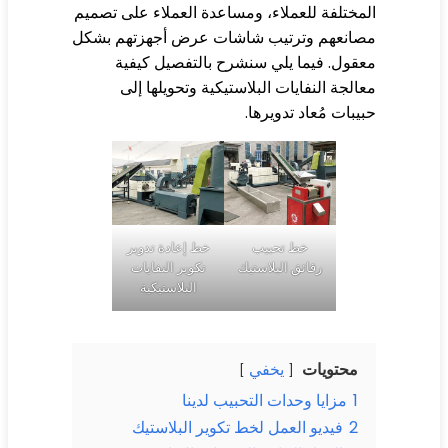
مختلفة للعملاء، ومساعدة العملاء على تصميم
صانعهم وترتيب شاشات عرض أجهزتهم بشكل
قول. فيما يلي سنشرح بالتفصيل كيفية
الجة النفايات البلاستيكية وتحويلها إلى
يبات مُعاد تدويرها.
خط تحبيب
خط إعادة تدوير
رقائق البلاستيك
تكوير النفايات
البلاستيكية
محتويات
يخفي
1
مزايا وحدات التحبيب لدينا
2
فيديو العمل لخط تكوير البلاستيك