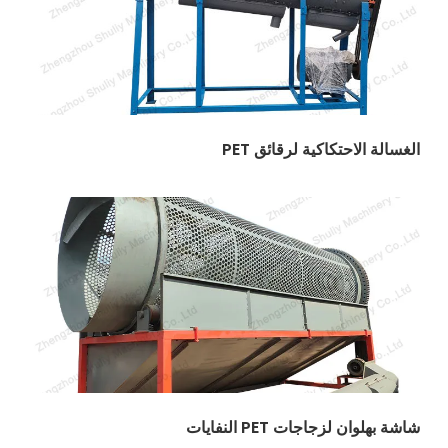
لاحتكاكية لرقائق PET
لزجاجات PET النفايات