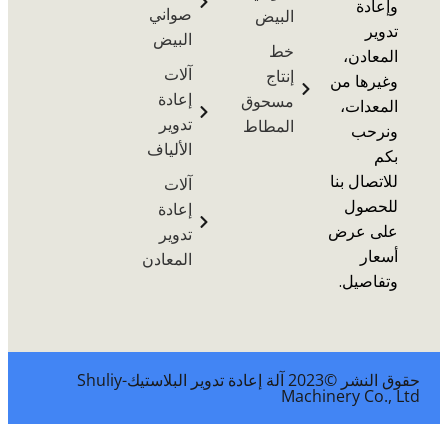
ة
صواني
البيض
البيض
خط
دن،
آلات
إنتاج
ها من
إعادة
مسحوق
ات،
تدوير
المطاط
ب
الألياف
ال بنا
آلات
ول
إعادة
 عرض
تدوير
ر
المعادن
يل.
حقوق النشر ©2023 آلة إعادة تدوير البلاستيك-Shuliy
Machinery C