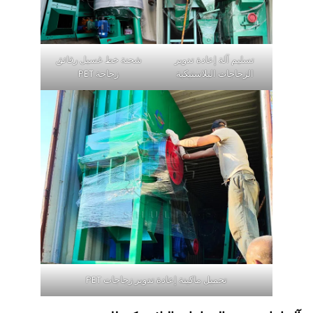
تسليم آلة إعادة تدوير
شحنة خط غسيل رقائق
الزجاجات البلاستيكية
زجاجة PET
تحميل ماكينة إعادة تدوير زجاجات PET