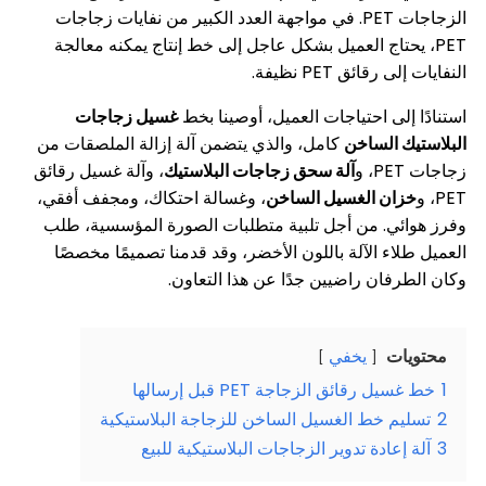
الزجاجات PET. في مواجهة العدد الكبير من نفايات زجاجات
يحتاج العميل بشكل عاجل إلى خط إنتاج يمكنه معالجة
ائق PET نظيفة.
لى احتياجات العميل، أوصينا بخط
غسيل زجاجات
 الساخن
كامل، والذي يتضمن آلة إزالة الملصقات من
آلة سحق زجاجات البلاستيك
، وآلة غسيل رقائق
ن الغسيل الساخن
، وغسالة احتكاك، ومجفف أفقي،
ي. من أجل تلبية متطلبات الصورة المؤسسية، طلب
ء الآلة باللون الأخضر، وقد قدمنا تصميمًا مخصصًا
ان راضيين جدًا عن هذا التعاون.
ت
يخفي
رقائق الزجاجة PET قبل إرسالها
م خط الغسيل الساخن للزجاجة البلاستيكية
عادة تدوير الزجاجات البلاستيكية للبيع