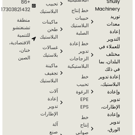
S
+86
تحبيب
Machi
17303821432
خط إنتاج
البلاستيك
حبيبات
منطقة
ماكينات
ت
البلاستيك
تشنغتشو
طحن
الصلبة
للتنمية
البلاستيك
ير
الاقتصادية،
خط إعادة
اء في
غسالات
خنان،
تدوير
ف
بلاستيك
الصين
الزجاجات
ن، بما
ماكينة
البلاستيكية
لك
تجفيف
 تدوير
خط
البلاستيك
ستيك،
تحبيب
آلات
ة
الرغوة
إعادة
EPE
تدوير
رات،
EPS
الإطارات
ة
خط
آلة
إنتاج
،
صنع
صواني