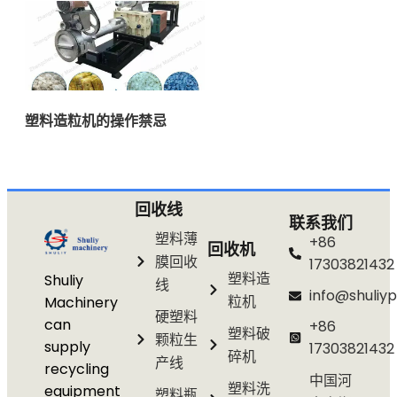
塑料造粒机的操作禁忌
回收线
联系我们
塑料薄
+86
回收机
膜回收
17303821432
塑料造
Shuliy
线
info@shuliyp
粒机
Machinery
硬塑料
can
+86
塑料破
颗粒生
supply
17303821432
碎机
产线
recycling
中国河
塑料洗
equipment
塑料瓶