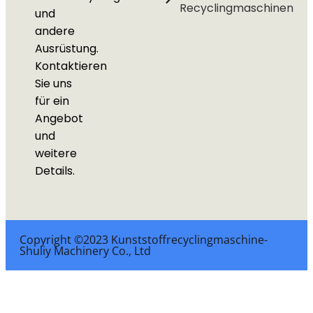
Recyclingmaschinen
und
andere
Ausrüstung.
Kontaktieren
Sie uns
für ein
Angebot
und
weitere
Details.
Copyright ©2023 Kunststoffrecyclingmaschine-
Shuliy Machinery Co., Ltd