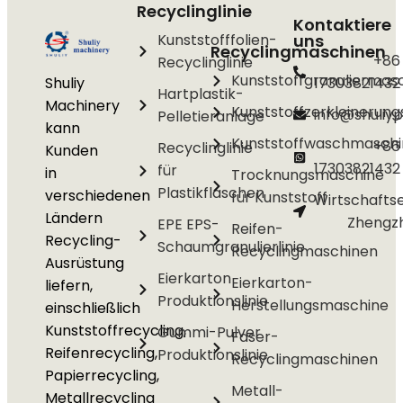
Recyclinglinie
Kontaktiere
Kunststofffolien-
uns
Recyclingmaschinen
+86
Recyclinglinie
Kunststoffgranuliermas
Shuliy
17303821432
Hartplastik-
Machinery
Kunststoffzerkleinerun
info@shuliyp
Pelletieranlage
kann
Kunststoffwaschmasch
+86
Recyclinglinie
Kunden
17303821432
für
in
Trocknungsmaschine
Plastikflaschen
verschiedenen
für Kunststoff
Wirtschafts
Ländern
Zhengzh
EPE EPS-
Reifen-
Recycling-
Schaumgranulierlinie
Recyclingmaschinen
Ausrüstung
Eierkarton
Eierkarton-
liefern,
Produktionslinie
Herstellungsmaschine
einschließlich
Kunststoffrecycling,
Gummi-Pulver
Faser-
Reifenrecycling,
Produktionslinie
Recyclingmaschinen
Papierrecycling,
Metall-
Metallrecycling