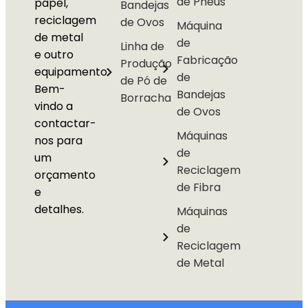
de Pneus
papel,
Bandejas
reciclagem
de Ovos
Máquina
de metal
de
Linha de
e outro
Fabricação
Produção
equipamento.
de
de Pó de
Bem-
Bandejas
Borracha
vindo a
de Ovos
contactar-
Máquinas
nos para
de
um
Reciclagem
orçamento
de Fibra
e
detalhes.
Máquinas
de
Reciclagem
de Metal