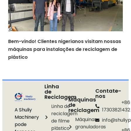
Bem-vindo! Clientes nigerianos visitam nossas
máquinas para instalações de reciclagem de
plástico
Linha
Contate-
de
nos
Reciclagem
Máquinas
+86
de
Linha de
A Shuliy
reciclagem
17303821432
reciclagem
Machinery
Máquinas
info@shuliyp
de filme
pode
granuladoras
plástico
+86