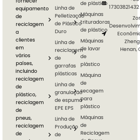
fornecer
de plástico
17303821432
Linha de
equipamento
Máquinas
Pelletização
de
Zo
trituradoras
de Plástico
reciclagem
Desenvolvi
de plástico
Duro
a
Econômi
clientes
Máquinas
Zheng
Linha de
em
de lavar
Henan, 
reciclagem
vários
de
de
países,
plástico
garrafas
incluindo
plásticas
Máquina
reciclagem
de
Linha de
de
secagem
granulação
plástico,
para
de espuma
reciclagem
plástico
EPE EPS
de
Máquinas
pneus,
Linha de
de
reciclagem
Produção
Reciclagem
de
de