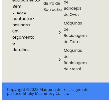
equipamento.
de
de Pó de
Bem-
Bandejas
Borracha
vindo a
de Ovos
contactar-
Máquinas
nos para
de
um
Reciclagem
orçamento
de Fibra
e
detalhes.
Máquinas
de
Reciclagem
de Metal
Copyright ©2023 Máquina de reciclagem de
plástico-Shuliy Machinery Co., Ltd