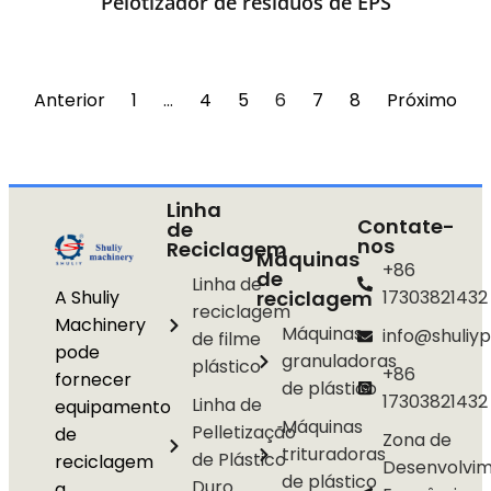
Pelotizador de resíduos de EPS
Anterior
1
…
4
5
6
7
8
Próximo
Linha
Contate-
de
nos
Reciclagem
Máquinas
+86
de
Linha de
A Shuliy
reciclagem
17303821432
reciclagem
Machinery
Máquinas
info@shuliyp
de filme
pode
granuladoras
plástico
+86
fornecer
de plástico
17303821432
Linha de
equipamento
Máquinas
Pelletização
de
Zona de
trituradoras
de Plástico
reciclagem
Desenvolvi
de plástico
Duro
a