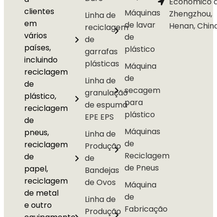
Econômico 
clientes
Máquinas
Zhengzhou,
Linha de
em
de lavar
Henan, Chin
reciclagem
vários
de
de
países,
plástico
garrafas
incluindo
plásticas
Máquina
reciclagem
de
Linha de
de
secagem
granulação
plástico,
para
de espuma
reciclagem
plástico
EPE EPS
de
Máquinas
pneus,
Linha de
de
reciclagem
Produção
Reciclagem
de
de
de Pneus
papel,
Bandejas
reciclagem
de Ovos
Máquina
de metal
de
Linha de
e outro
Fabricação
Produção