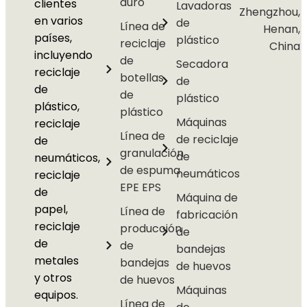
duro
clientes
Lavadoras
Zhengzhou,
en varios
de
Línea de
Henan,
países,
plástico
reciclaje
China
incluyendo
de
Secadora
reciclaje
botellas
de
de
de
plástico
plástico,
plástico
Máquinas
reciclaje
Línea de
de reciclaje
de
granulación
de
neumáticos,
de espuma
neumáticos
reciclaje
EPE EPS
de
Máquina de
papel,
Línea de
fabricación
reciclaje
producción
de
de
de
bandejas
metales
bandejas
de huevos
y otros
de huevos
Máquinas
equipos.
Línea de