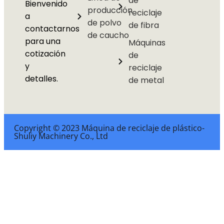
de
Bienvenido
producción
reciclaje
a
de polvo
de fibra
contactarnos
de caucho
para una
Máquinas
cotización
de
y
reciclaje
detalles.
de metal
Copyright © 2023 Máquina de reciclaje de plástico-
Shuliy Machinery Co., Ltd