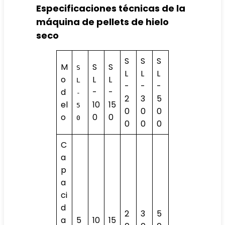
Especificaciones técnicas de la
máquina de pellets de hielo
seco
S
S
S
M
S
S
S
L
L
L
o
L
L
L
-
-
-
d
-
-
-
2
3
5
el
10
15
5
0
0
0
o
0
0
0
0
0
0
C
a
p
a
ci
d
2
3
5
a
5
10
15