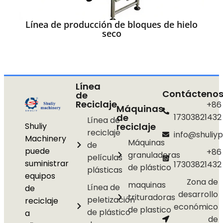
Línea de producción de bloques de hielo
seco
Línea
Contácteno
de
Reciclaje
+86
Máquinas
de
17303821432
Línea de
Shuliy
reciclaje
reciclaje
info@shuliyp
Machinery
Máquinas
de
puede
+86
granuladoras
películas
suministrar
17303821432
de plástico
plásticas
equipos
Zona de
maquinas
Línea de
de
desarrollo
trituradoras
peletización
reciclaje
económico
de plastico
de plástico
a
de