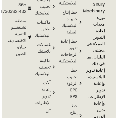
البلاستيكية
S
+86
تحبيب
Machi
17303821432
خط إنتاج
البلاستيك
حبيبات
منطقة
ماكينات
ت
البلاستيك
تشنغتشو
طحن
الصلبة
للتنمية
البلاستيك
ير
الاقتصادية،
خط إعادة
اء في
غسالات
خنان،
تدوير
ف
بلاستيك
الصين
الزجاجات
ن، بما
ماكينة
البلاستيكية
لك
تجفيف
 تدوير
خط
البلاستيك
ستيك،
تحبيب
آلات
ة
الرغوة
إعادة
EPE
تدوير
رات،
EPS
الإطارات
ة
خط
آلة
إنتاج
،