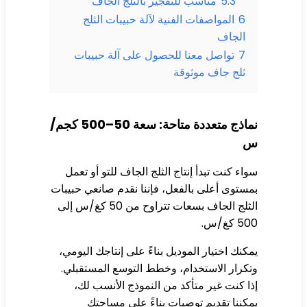
5.3
مناسب للتفجير بالثلج الجاف
6
المواصفات الفنية لآلة حبيبات الثلج
الجاف
7
تواصل معنا للحصول على آلة حبيبات
ثلج جاف موثوقة
نماذج متعددة متاحة: سعة 50–500 كجم/
اء كنت تبدأ إنتاج الثلج الجاف للتو أو تعمل
ستوى أعلى بالفعل، فإننا نقدم صانعي حبيبات
الثلج الجاف بسعات تتراوح من 50 كغ/س إلى
 كغ/س.
كنك اختيار الموديل بناءً على إنتاجك اليومي،
كرار الاستخدام، وخطط التوسع المستقبلي.
ا كنت غير متأكد من النموذج الأنسب لك،
كننا تقديم توصيات بناءً على مساحتك