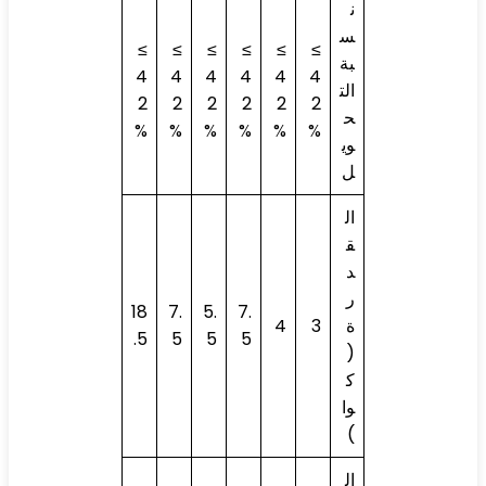
ن
س
≥
≥
≥
≥
≥
≥
بة
4
4
4
4
4
4
الت
2
2
2
2
2
2
ح
%
%
%
%
%
%
وي
ل
ال
ق
د
ر
18
7.
5.
7.
ة
3
4
.5
5
5
5
(
ك
وا
)
ال