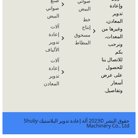
صنع
صواني
ة
صواني
البيض
البيض
خط
دن،
آلات
إنتاج
ها من
إعادة
مسحوق
ات،
تدوير
المطاط
ب
الألياف
ال بنا
آلات
ول
إعادة
 عرض
تدوير
ر
المعادن
يل.
حقوق النشر ©2023 آلة إعادة تدوير البلاستيك-Shuliy
Machinery C