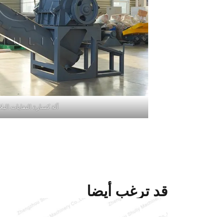
آلة كسارة النفايات البل
قد ترغب أيضا