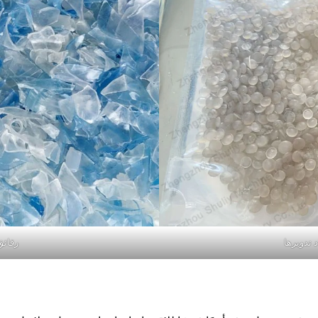
د تدويرها
رقائق PET المعاد ت