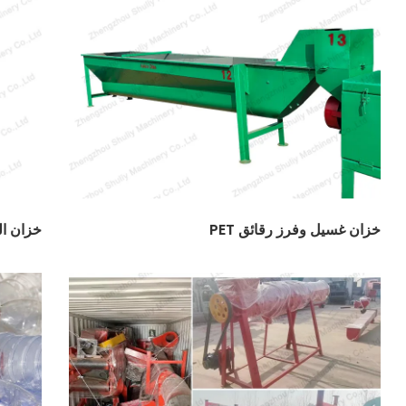
خزان غسيل وفرز رقائق PET
خزان ال