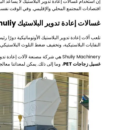
إن استخدام غسالات إعادة تدوير البلاستيك لا يساعد ا
اقتصادات المجتمع المحلي والإقليمي. وفي الوقت نفسه، 
غسالات إعادة تدوير البلاستيك Shuliy
تلعب آلات إعادة تدوير البلاستيك الأوتوماتيكية دورًا رئ
النفايات البلاستيكية، وتخفيف ضغط التلوث البلاستيكي،
Shuliy Machinery هي شركة مصنعة لآلات إعادة تدوير البلاستيك، تقدم مجموعة واسعة من المعدات عالية الكفاءة، بما في ذلك
غسيل زجاجات PET
، وما إلى ذلك. يمكن لمعداتنا معالج