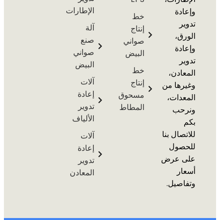
الإطارات
ة
خط
آلة
إنتاج
،
صنع
صواني
ة
صواني
البيض
البيض
خط
دن،
آلات
إنتاج
ها من
إعادة
مسحوق
ات،
تدوير
المطاط
ب
الألياف
ال بنا
آلات
ول
إعادة
 عرض
تدوير
ر
المعادن
يل.