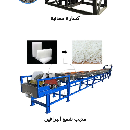
كسارة معدنية
مذيب شمع البرافين