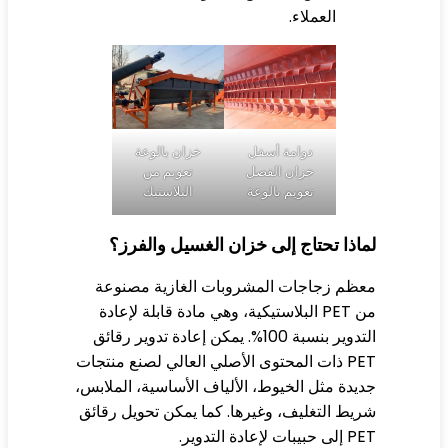
العملاء.
دوامة أسفل
خزان بالوعة
خزان الفصل
تعويم من
تعويم بالوعة
البلاستيك
اذا تحتاج إلى خزان الغسيل والفرز؟
ظم زجاجات المشروبات الغازية مصنوعة
ن
PET
البلاستيكية، وهي مادة قابلة لإعادة
التدوير بنسبة 100%. يمكن إعادة تدوير رقائق
PET ذات المحتوى الأصلي العالي لصنع منتجات
يدة مثل الخيوط، الألياف الأساسية، الملابس،
يط التغليف، وغيرها. كما يمكن تحويل رقائق
بيبات لإعادة التدوير.