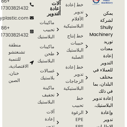
+86
آلات
خط إعادة
إعادة
17303821432
تدوير
التدوير
info@shuliyplastic.com
الأفلام
ة
ماكينات
البلاستيكية
S
+86
تحبيب
Machi
17303821432
خط إنتاج
البلاستيك
حبيبات
منطقة
ماكينات
ت
البلاستيك
تشنغتشو
طحن
الصلبة
للتنمية
البلاستيك
ير
الاقتصادية،
خط إعادة
اء في
غسالات
خنان،
تدوير
ف
بلاستيك
الصين
الزجاجات
ن، بما
ماكينة
البلاستيكية
لك
تجفيف
 تدوير
خط
البلاستيك
ستيك،
تحبيب
آلات
ة
الرغوة
إعادة
EPE
تدوير
رات،
EPS