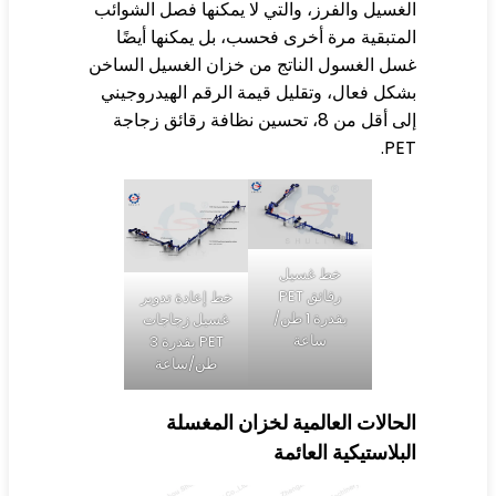
غسيل والفرز، والتي لا يمكنها فصل الشوائب
متبقية مرة أخرى فحسب، بل يمكنها أيضًا
ل الغسول الناتج من خزان الغسيل الساخن
كل فعال، وتقليل قيمة الرقم الهيدروجيني
إلى أقل من 8، تحسين نظافة رقائق زجاجة
PE
خط غسيل
رقائق PET
خط إعادة تدوير
بقدرة 1 طن/
غسيل زجاجات
ساعة
PET بقدرة 3
طن/ساعة
حالات العالمية لخزان المغسلة
بلاستيكية العائمة