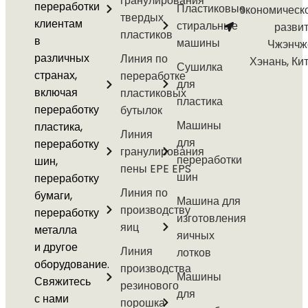
гранулирования
переработки
Пластиковые
экономическ
твердых
клиентам
стиральные
разви
пластиков
в
машины
Чжэнчж
различных
Линия по
Хэнань, Ки
Сушилка
странах,
переработке
для
включая
пластиковых
пластика
переработку
бутылок
Машины
пластика,
Линия
для
переработку
гранулирования
переработки
шин,
пены EPE EPS
шин
переработку
Линия по
бумаги,
Машина для
производству
переработку
изготовления
яиц
металла
яичных
и другое
Линия
лотков
оборудование.
производства
Машины
Свяжитесь
резинового
для
с нами
порошка