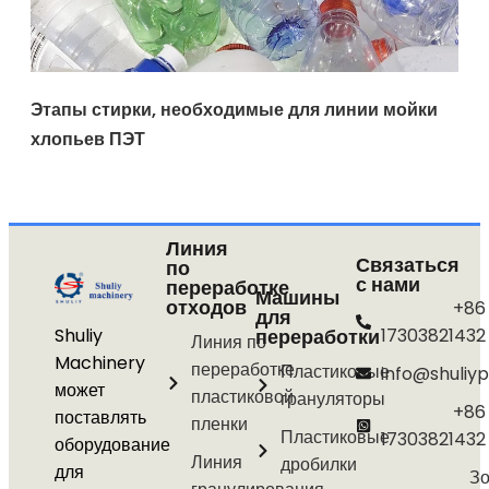
Этапы стирки, необходимые для линии мойки
хлопьев ПЭТ
Линия
Связаться
по
с нами
переработке
Машины
отходов
+86
для
Shuliy
переработки
17303821432
Линия по
Machinery
переработке
Пластиковые
info@shuliyp
может
пластиковой
грануляторы
+86
поставлять
пленки
Пластиковые
17303821432
оборудование
Линия
дробилки
для
Зо