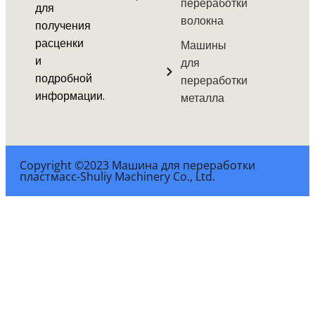
переработки
для
волокна
получения
расценки
Машины
и
для
подробной
переработки
информации.
металла
Copyright ©2023 Машина для переработки
пластмасс-Shuliy Machinery Co., Ltd.