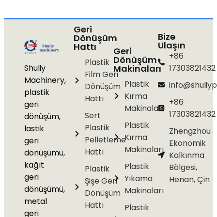
Geri
Bize
Dönüşüm
Ulaşın
Hattı
Geri
+86
Dönüşüm
Plastik
Shuliy
Makinaları
17303821432
Film Geri
Machinery,
Plastik
info@shuliyp
Dönüşüm
plastik
Kırma
Hattı
+86
geri
Makinaları
17303821432
Sert
dönüşüm,
Plastik
Plastik
lastik
Zhengzhou
Kırma
Pelletleme
geri
Ekonomik
Makinaları
Hattı
dönüşümü,
Kalkınma
kağıt
Plastik
Bölgesi,
Plastik
geri
Yıkama
Henan, Çin
Şişe Geri
dönüşümü,
Makinaları
Dönüşüm
metal
Hattı
Plastik
geri