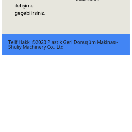
iletişime
geçebilirsiniz.
Telif Hakkı ©2023 Plastik Geri Dönüşüm Makinası-
Shuliy Machinery Co., Ltd