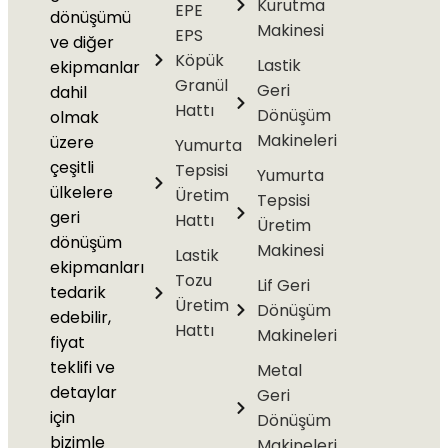
Kurutma
EPE
dönüşümü
Makinesi
EPS
ve diğer
Köpük
Lastik
ekipmanlar
Granül
Geri
dahil
Hattı
Dönüşüm
olmak
Makineleri
üzere
Yumurta
çeşitli
Tepsisi
Yumurta
ülkelere
Üretim
Tepsisi
geri
Hattı
Üretim
dönüşüm
Makinesi
Lastik
ekipmanları
Tozu
Lif Geri
tedarik
Üretim
Dönüşüm
edebilir,
Hattı
Makineleri
fiyat
teklifi ve
Metal
detaylar
Geri
için
Dönüşüm
bizimle
Makineleri