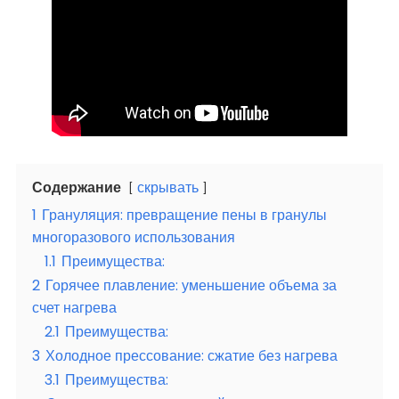
Содержание
скрывать
1
Грануляция: превращение пены в гранулы
многоразового использования
1.1
Преимущества:
2
Горячее плавление: уменьшение объема за
счет нагрева
2.1
Преимущества:
3
Холодное прессование: сжатие без нагрева
3.1
Преимущества: