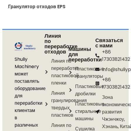
Гранулятор отходов EPS
Линия
Связаться
по
с нами
переработке
Машины
отходов
+86
для
Shuliy
переработки
17303821432
Линия по
Machinery
переработке
Пластиковые
info@shuliyp
может
пластиковой
грануляторы
+86
поставлять
пленки
Пластиковые
17303821432
оборудование
Линия
дробилки
для
Зона
гранулирования
переработки
Пластиковые
экономическ
твердых
клиентам
стиральные
развития
пластиков
в
машины
Чжэнчжоу,
различных
Линия по
Хэнань, Кита
Сушилка