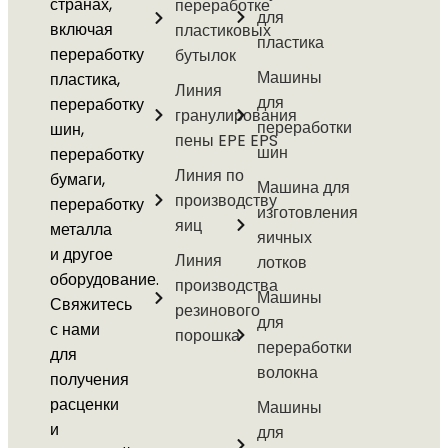
странах,
переработке
для
включая
пластиковых
пластика
переработку
бутылок
Машины
пластика,
Линия
для
переработку
гранулирования
переработки
шин,
пены EPE EPS
шин
переработку
Линия по
бумаги,
Машина для
производству
переработку
изготовления
яиц
металла
яичных
и другое
Линия
лотков
оборудование.
производства
Машины
Свяжитесь
резинового
для
с нами
порошка
переработки
для
волокна
получения
расценки
Машины
и
для