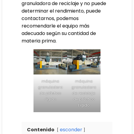
granuladora de reciclaje y no puede
determinar el rendimiento, puede
contactarnos, podemos
recomendarle el equipo más
adecuado según su cantidad de
materia prima.
máquina
máquina
granuladora
granuladora
de plástico
de reciclaje
rígido
de plástico
rígido
Contenido
esconder