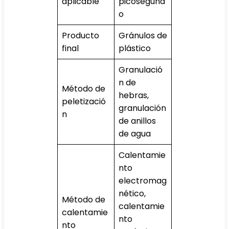
aplicable
picosegund
o
Producto
Gránulos de
final
plástico
Granulació
n de
Método de
hebras,
peletizació
granulación
n
de anillos
de agua
Calentamie
nto
electromag
nético,
Método de
calentamie
calentamie
nto
nto