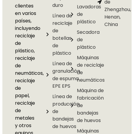
de
duro
clientes
Lavadoras
Zhengzhou,
en varios
de
Línea de
Henan,
países,
plástico
reciclaje
China
incluyendo
de
Secadora
reciclaje
botellas
de
de
de
plástico
plástico,
plástico
Máquinas
reciclaje
Línea de
de reciclaje
de
granulación
de
neumáticos,
de espuma
neumáticos
reciclaje
EPE EPS
de
Máquina de
papel,
Línea de
fabricación
reciclaje
producción
de
de
de
bandejas
metales
bandejas
de huevos
y otros
de huevos
Máquinas
equipos.