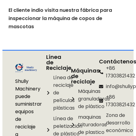
El cliente indio visita nuestra fábrica para
inspeccionar la máquina de copos de
mascotas
Línea
Contácteno
de
Reciclaje
+86
Máquinas
de
17303821432
Línea de
Shuliy
reciclaje
reciclaje
info@shuliyp
Machinery
Máquinas
de
puede
+86
granuladoras
películas
suministrar
17303821432
de plástico
plásticas
equipos
Zona de
maquinas
Línea de
de
desarrollo
trituradoras
peletización
reciclaje
económico
de plastico
de plástico
a