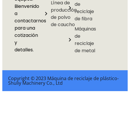
Línea de
de
Bienvenido
producción
reciclaje
a
de polvo
de fibra
contactarnos
de caucho
para una
Máquinas
cotización
de
y
reciclaje
detalles.
de metal
Copyright © 2023 Máquina de reciclaje de plástico-
Shuliy Machinery Co., Ltd