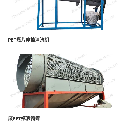
PET瓶片摩擦清洗机
废PET瓶滚筒筛