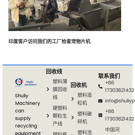
印度客户访问我们的工厂检查宠物片机
回收线
联系我们
塑料薄
+86
回收机
膜回收
17303821432
塑料造
Shuliy
线
info@shuliyp
粒机
Machinery
硬塑料
can
+86
塑料破
颗粒生
supply
17303821432
碎机
产线
recycling
中国河
塑料洗
equipment
塑料瓶