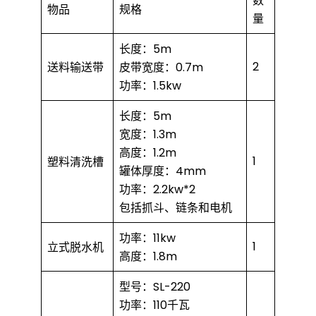
数
物品
规格
量
长度：5m
2
送料输送带
皮带宽度：0.7m
功率：1.5kw
长度：5m
宽度：1.3m
高度：1.2m
1
塑料清洗槽
罐体厚度：4mm
功率：2.2kw*2
包括抓斗、链条和电机
功率：11kw
1
立式脱水机
高度：1.8m
型号：SL-220
功率：110千瓦