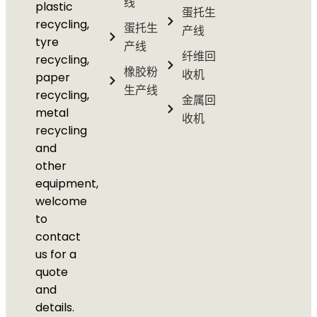
线
plastic
蛋托生
recycling,
蛋托生
产线
tyre
产线
纤维回
recycling,
橡胶粉
收机
paper
生产线
recycling,
金属回
metal
收机
recycling
and
other
equipment,
welcome
to
contact
us for a
quote
and
details.