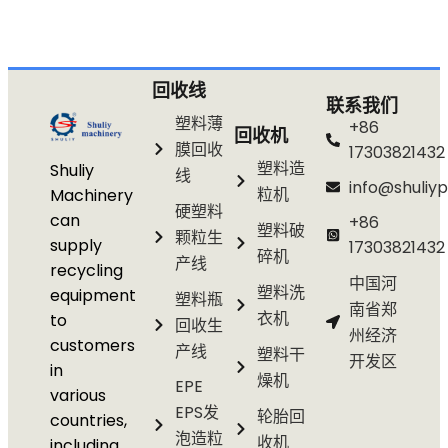
回收线
联系我们
塑料薄
+86
回收机
膜回收
17303821432
塑料造
Shuliy
线
info@shuliyp
粒机
Machinery
硬塑料
can
+86
塑料破
颗粒生
supply
17303821432
碎机
产线
recycling
中国河
塑料洗
equipment
塑料瓶
南省郑
衣机
to
回收生
州经济
customers
产线
塑料干
开发区
in
燥机
EPE
various
EPS发
轮胎回
countries,
泡造粒
收机
including