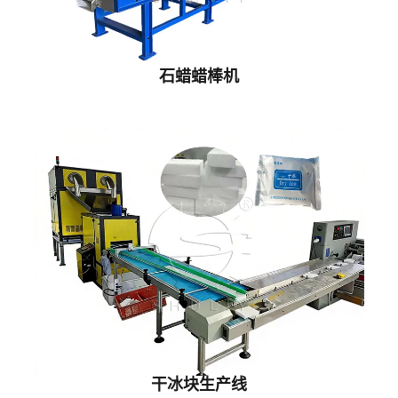
石蜡蜡棒机
干冰块生产线