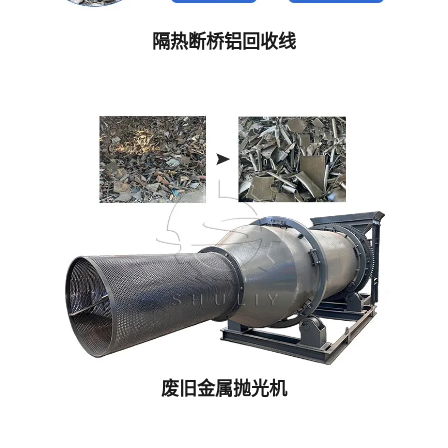
隔热断桥铝回收线
废旧金属抛光机