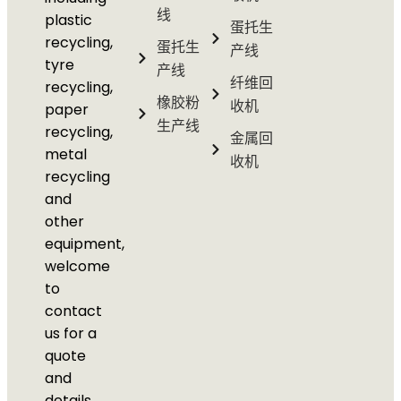
线
plastic
蛋托生
recycling,
蛋托生
产线
tyre
产线
纤维回
recycling,
橡胶粉
收机
paper
生产线
recycling,
金属回
metal
收机
recycling
and
other
equipment,
welcome
to
contact
us for a
quote
and
details.