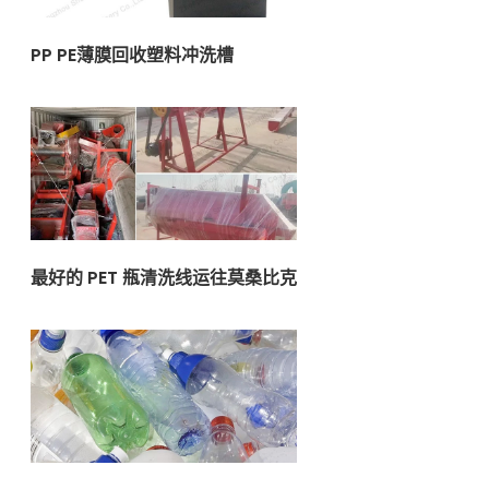
PP PE薄膜回收塑料冲洗槽
最好的 PET 瓶清洗线运往莫桑比克