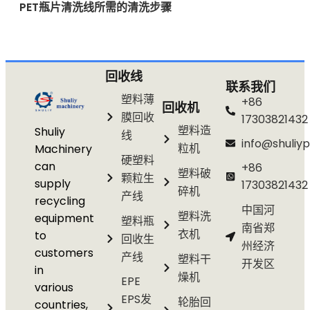
PET瓶片清洗线所需的清洗步骤
回收线
联系我们
塑料薄
+86
回收机
膜回收
17303821432
塑料造
Shuliy
线
info@shuliyp
粒机
Machinery
硬塑料
can
+86
塑料破
颗粒生
supply
17303821432
碎机
产线
recycling
中国河
塑料洗
equipment
塑料瓶
南省郑
衣机
to
回收生
州经济
customers
产线
塑料干
开发区
in
燥机
EPE
various
EPS发
轮胎回
countries,