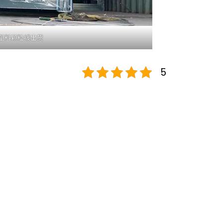
塑料颗粒线出货
5