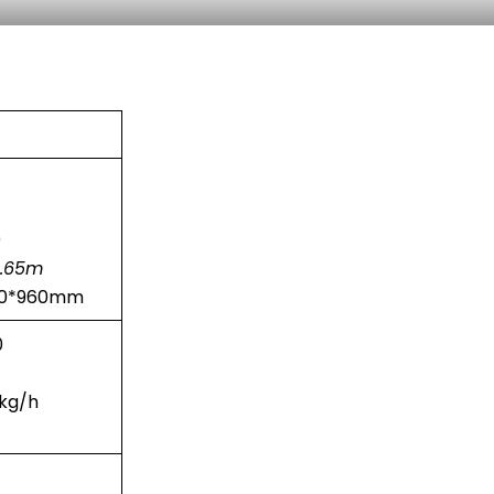
0
1.65m
*960mm
0
kg/h