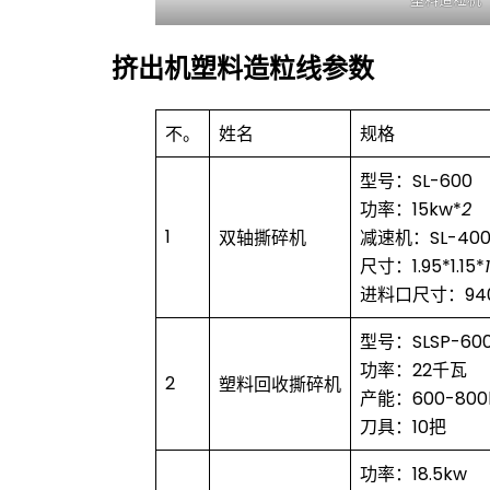
挤出机塑料造粒线参数
不。
姓名
规格
型号：SL-600
功率：15kw*
2
1
双轴撕碎机
减速机：SL-40
尺寸：1.95*1.15*
进料口尺寸：940
型号：SLSP-60
功率：22千瓦
2
塑料回收撕碎机
产能：600-800
刀具：10把
功率：18.5kw