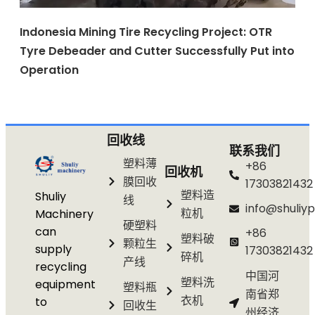
Indonesia Mining Tire Recycling Project: OTR
Tyre Debeader and Cutter Successfully Put into
Operation
回收线
联系我们
塑料薄
+86
回收机
膜回收
17303821432
塑料造
Shuliy
线
info@shuliyp
粒机
Machinery
硬塑料
can
+86
塑料破
颗粒生
supply
17303821432
碎机
产线
recycling
中国河
塑料洗
equipment
塑料瓶
南省郑
衣机
to
回收生
州经济