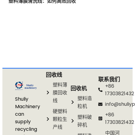
塑料薄膜清洗线：如何高效回收
回收线
联系我们
塑料薄
+86
回收机
膜回收
17303821432
塑料造
Shuliy
线
info@shuliyp
粒机
Machinery
硬塑料
can
+86
塑料破
颗粒生
supply
17303821432
碎机
产线
recycling
中国河