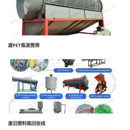
废PET瓶滚筒筛
废旧塑料瓶回收线