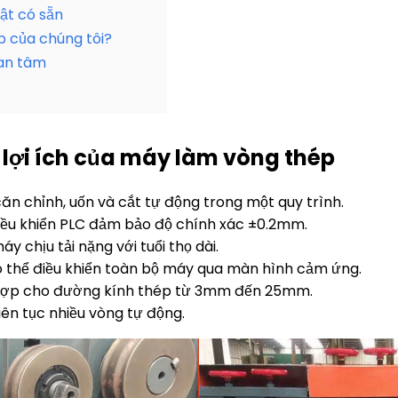
ật có sẵn
p của chúng tôi?
uan tâm
 lợi ích của máy làm vòng thép
căn chỉnh, uốn và cắt tự động trong một quy trình.
iều khiển PLC đảm bảo độ chính xác ±0.2mm.
 chịu tải nặng với tuổi thọ dài.
 thể điều khiển toàn bộ máy qua màn hình cảm ứng.
 hợp cho đường kính thép từ 3mm đến 25mm.
liên tục nhiều vòng tự động.