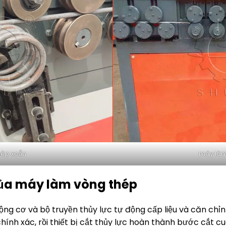
hép xoắn
máy làm
của máy làm vòng thép
ộng cơ và bộ truyền thủy lực tự động cấp liệu và căn chỉn
ính xác, rồi thiết bị cắt thủy lực hoàn thành bước cắt cu