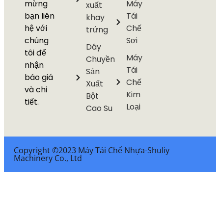
mừng
Máy
xuất
bạn liên
Tái
khay
hệ với
Chế
trứng
chúng
Sợi
Dây
tôi để
Máy
Chuyền
nhận
Tái
Sản
báo giá
Chế
Xuất
và chi
Kim
Bột
tiết.
Loại
Cao Su
Copyright ©2023 Máy Tái Chế Nhựa-Shuliy
Machinery Co., Ltd