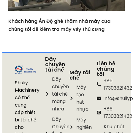
Khách hàng Ấn Độ ghé thăm nhà máy của
chúng tôi để kiểm tra máy vảy thú cưng
Dây
Liên hệ
chuyền
chúng
tái chế
Máy tái
tôi
chế
Dây
+86
Shuliy
chuyền
Máy
17303821432
Machinery
tái chế
tạo
có thể
info@shuliyp
màng
hạt
cung
nhựa
+86
nhựa
cấp thiết
17303821432
Dây
bị tái chế
Máy
Chuyền
Khu phát
cho
nghiền