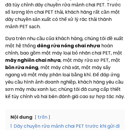
đã tùy chỉnh dây chuyền rửa mảnh chai PET. Trước
số lượng lớn chai PET thải, khách hàng rất cần một
dây chuyền sản xuất có thể xử lý rác thải thành
mảnh PET sạch.
Dựa trên nhu cầu của khách hàng, chúng tôi đề xuất
một hệ thống
dòng rửa nóng chai nhựa
hoàn
chỉnh, bao gồm một máy loại bỏ nhãn chai PET, một
máy nghiền chai nhựa
, một máy rửa xơ PET, một
bồn rửa nóng
, một máy chà xát, một máy sấy
ngang và một máy phân loại bằng khí. Để đáp ứng
yêu cầu hình ảnh doanh nghiệp, khách hàng yêu cầu
sơn máy màu xanh lục; chúng tôi đã cung cấp thiết
kế tùy chỉnh và hai bên đánh giá cao sự hợp tác này.
Nội dung
trốn
1
Dây chuyền rửa mảnh chai PET trước khi gửi đi