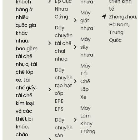
Ép Cục
triển kinh
khách
nhựa
Nhựa
tế
hàng ở
Máy
Cứng
Zhengzhou,
nhiều
giặt
Hà Nam,
quốc gia
Dây
nhựa
Trung
khác
chuyền
Máy
Quốc
nhau,
tái chế
sấy
bao gồm
chai
nhựa
tái chế
nhựa
nhựa, tái
Máy
Dây
chế lốp
Tái
chuyền
xe, tái
Chế
tạo hạt
chế giấy,
Lốp
xốp
tái chế
Xe
EPE
kim loại
Máy
EPS
và các
Làm
thiết bị
Dây
Khay
khác,
chuyền
Trứng
chào
sản