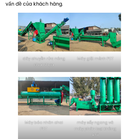
vấn đề của khách hàng.
dây chuyền rửa nóng
Máy giặt mảnh PET
chai nhựa
Máy bóc nhãn chai
máy sấy ngang và
PET
máy phân loại không
khí