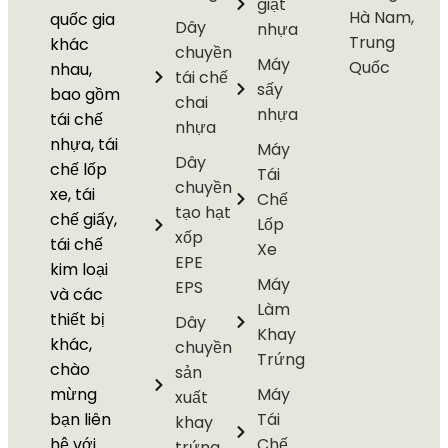
giặt
Hà Nam,
quốc gia
Dây
nhựa
Trung
khác
chuyền
Máy
Quốc
nhau,
tái chế
sấy
bao gồm
chai
nhựa
tái chế
nhựa
nhựa, tái
Máy
Dây
chế lốp
Tái
chuyền
xe, tái
Chế
tạo hạt
chế giấy,
Lốp
xốp
tái chế
Xe
EPE
kim loại
Máy
EPS
và các
Làm
thiết bị
Dây
Khay
khác,
chuyền
Trứng
chào
sản
mừng
Máy
xuất
bạn liên
Tái
khay
hệ với
Chế
trứng