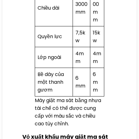
3000
00
Chiều dài
mm
m
m
7,5k
15k
Quyền lực
w
w
4m
4m
Lớp ngoài
m
m
Bề dày của
6
6
một thanh
m
mm
gươm
m
Máy giặt ma sát bằng nhựa
tái chế có thể được cung
cấp với màu sắc và chiều
cao tùy chỉnh.
Vỏ xuất khẩu máy giặt ma sát