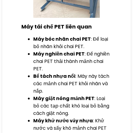
Máy tái chế PET liên quan
Máy bóc nhãn chai PET
: Để loại
bỏ nhãn khỏi chai PET.
Máy nghiền chai PET
: Để nghiền
chai PET thải thành mảnh chai
PET.
Bể tách nhựa nổi
: Máy này tách
các mảnh chai PET khỏi nhãn và
nắp.
Máy giặt nóng mảnh PET
: Loại
bỏ các tạp chất khó loại bỏ bằng
cách giặt nóng.
Máy khử nước vảy nhựa
: Khử
nước và sấy khô mảnh chai PET