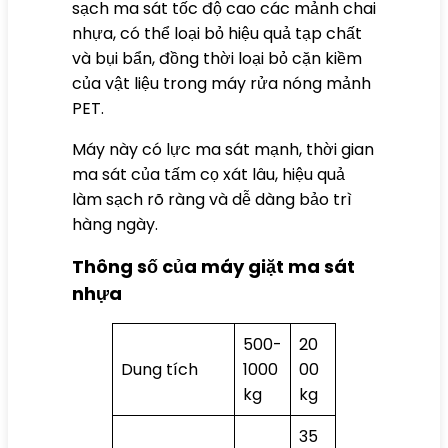
sạch ma sát tốc độ cao các mảnh chai
nhựa, có thể loại bỏ hiệu quả tạp chất
và bụi bẩn, đồng thời loại bỏ cặn kiềm
của vật liệu trong
máy rửa nóng mảnh
PET
.
Máy này có lực ma sát mạnh, thời gian
ma sát của tấm cọ xát lâu, hiệu quả
làm sạch rõ ràng và dễ dàng bảo trì
hàng ngày.
Thông số của máy giặt ma sát
nhựa
500-
20
Dung tích
1000
00
kg
kg
35