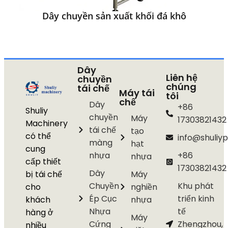
Dây chuyền sản xuất khối đá khô
Dây
Liên hệ
chuyền
chúng
tái chế
Máy tái
tôi
chế
Dây
+86
Shuliy
chuyền
Máy
17303821432
Machinery
tái chế
tạo
có thể
info@shuliyp
màng
hạt
cung
nhựa
+86
nhựa
cấp thiết
17303821432
Dây
bị tái chế
Máy
Chuyền
Khu phát
cho
nghiền
Ép Cục
triển kinh
khách
nhựa
Nhựa
tế
hàng ở
Máy
Cứng
Zhengzhou,
nhiều