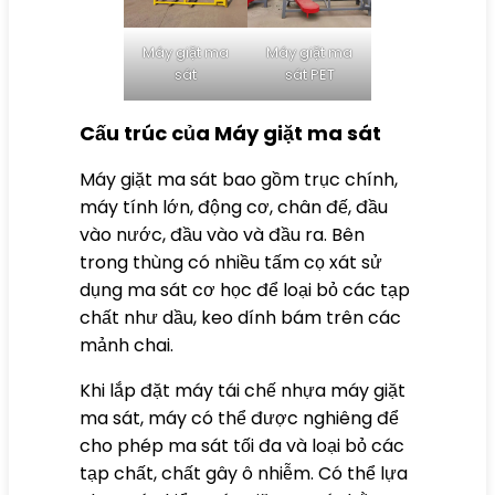
Máy giặt ma
Máy giặt ma
sát
sát PET
Cấu trúc của Máy giặt ma sát
Máy giặt ma sát bao gồm trục chính,
máy tính lớn, động cơ, chân đế, đầu
vào nước, đầu vào và đầu ra. Bên
trong thùng có nhiều tấm cọ xát sử
dụng ma sát cơ học để loại bỏ các tạp
chất như dầu, keo dính bám trên các
mảnh chai.
Khi lắp đặt máy tái chế nhựa máy giặt
ma sát, máy có thể được nghiêng để
cho phép ma sát tối đa và loại bỏ các
tạp chất, chất gây ô nhiễm. Có thể lựa