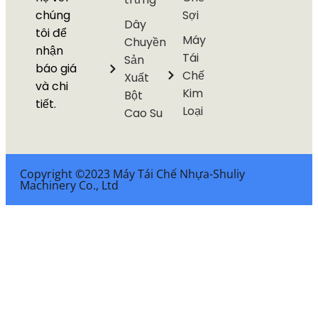
chúng
Sợi
Dây
tôi để
Máy
Chuyền
nhận
Tái
Sản
báo giá
Chế
Xuất
và chi
Kim
Bột
tiết.
Loại
Cao Su
Copyright ©2023 Máy Tái Chế Nhựa-Shuliy
Machinery Co., Ltd