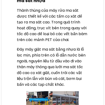
ma sát nhựa
Thành thùng của máy rửa ma sát
được thiết kế với các tấm cọ xát để
tạo ra ma sát cao. Trong quá trình
hoạt động, trục vít bên trong quay với
tốc độ cao để loại bỏ các vết bẩn bám
trên các mảnh
PET
của chai.
Đáy máy giặt ma sát bằng nhựa là lỗ
lọc mịn, phía trên có lỗ dẫn nước bên
ngoài, nguyên liệu từ đầu vào đi vào
thân máy thông qua lưỡi ma sát tốc
độ cao cọ xát giặt, cuốn trôi các vật
liệu trộn lẫn với bùn và cát, bơm bụi
bẩn và các tạp chất khác.