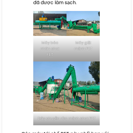
đã được làm sạch.
Máy bóc
Máy giặt
nhãn chai
mảnh PET
PET
Dây chuyền rửa mảnh chai PET