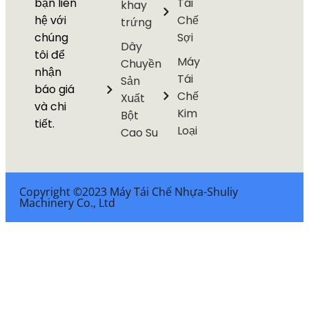
bạn liên
Tái
khay
hệ với
Chế
trứng
chúng
Sợi
Dây
tôi để
Máy
Chuyền
nhận
Tái
Sản
báo giá
Chế
Xuất
và chi
Kim
Bột
tiết.
Loại
Cao Su
Copyright ©2023 Máy Tái Chế Nhựa-Shuliy
Machinery Co., Ltd