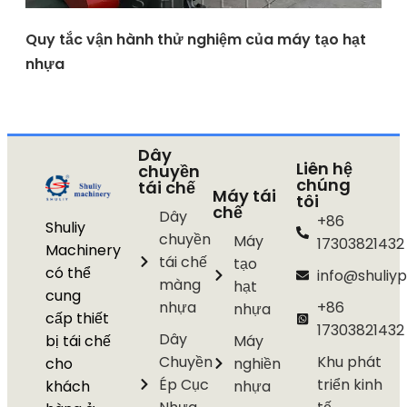
Quy tắc vận hành thử nghiệm của máy tạo hạt
nhựa
Dây
Liên hệ
chuyền
chúng
tái chế
Máy tái
tôi
chế
Dây
+86
Shuliy
chuyền
Máy
17303821432
Machinery
tái chế
tạo
có thể
info@shuliyp
màng
hạt
cung
nhựa
+86
nhựa
cấp thiết
17303821432
Dây
bị tái chế
Máy
Chuyền
Khu phát
cho
nghiền
Ép Cục
triển kinh
khách
nhựa