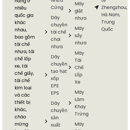
Nhựa
tế
hàng ở
Máy
Cứng
Zhengzhou,
nhiều
giặt
Hà Nam,
quốc gia
Dây
nhựa
Trung
khác
chuyền
Máy
Quốc
nhau,
tái chế
sấy
bao gồm
chai
nhựa
tái chế
nhựa
nhựa, tái
Máy
Dây
chế lốp
Tái
chuyền
xe, tái
Chế
tạo hạt
chế giấy,
Lốp
xốp
tái chế
Xe
EPE
kim loại
Máy
EPS
và các
Làm
thiết bị
Dây
Khay
khác,
chuyền
Trứng
chào
sản
mừng
Máy
xuất