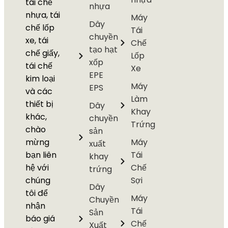
tái chế
nhựa
nhựa, tái
Máy
Dây
chế lốp
Tái
chuyền
xe, tái
Chế
tạo hạt
chế giấy,
Lốp
xốp
tái chế
Xe
EPE
kim loại
Máy
EPS
và các
Làm
thiết bị
Dây
Khay
khác,
chuyền
Trứng
chào
sản
mừng
Máy
xuất
bạn liên
Tái
khay
hệ với
Chế
trứng
chúng
Sợi
Dây
tôi để
Máy
Chuyền
nhận
Tái
Sản
báo giá
Chế
Xuất