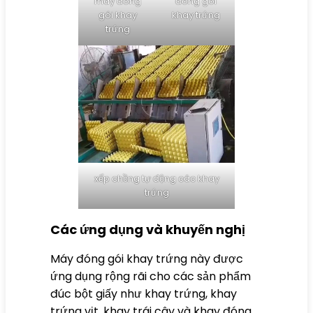
máy đóng
đóng gói
gói khay
khay trứng
trứng
xếp chồng tự động các khay
trứng
Các ứng dụng và khuyến nghị
Máy đóng gói khay trứng này được
ứng dụng rộng rãi cho các sản phẩm
đúc bột giấy như khay trứng, khay
trứng vịt, khay trái cây và khay đóng