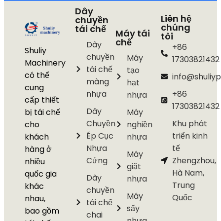
Dây
Liên hệ
chuyền
chúng
tái chế
Máy tái
tôi
chế
Dây
+86
Shuliy
chuyền
Máy
17303821432
Machinery
tái chế
tạo
có thể
info@shuliyp
màng
hạt
cung
nhựa
+86
nhựa
cấp thiết
17303821432
Dây
bị tái chế
Máy
Chuyền
Khu phát
cho
nghiền
Ép Cục
triển kinh
khách
nhựa
Nhựa
tế
hàng ở
Máy
Cứng
Zhengzhou,
nhiều
giặt
Hà Nam,
quốc gia
Dây
nhựa
Trung
khác
chuyền
Máy
Quốc
nhau,
tái chế
sấy
bao gồm
chai
nhựa