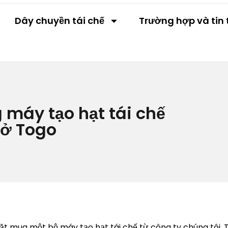
Dây chuyền tái chế
Trường hợp và tin 
máy tạo hạt tái chế
 ở Togo
t mua một bộ máy tạo hạt tái chế từ công ty chúng tôi. T