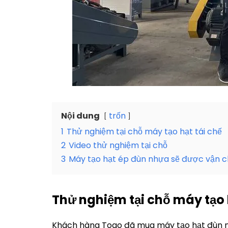
Nội dung
trốn
1
Thử nghiệm tại chỗ máy tạo hạt tái chế
2
Video thử nghiệm tại chỗ
3
Máy tạo hạt ép đùn nhựa sẽ được vận 
Thử nghiệm tại chỗ máy tạo 
Khách hàng Togo đã mua máy tạo hạt đùn 