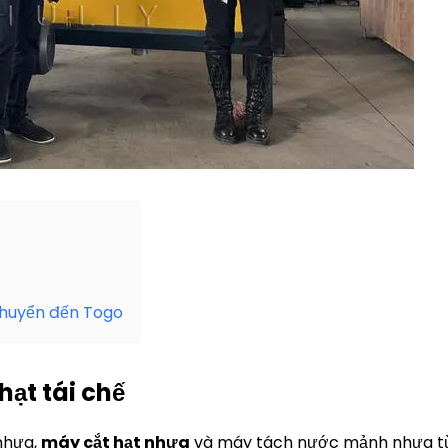
chuyển đến Togo
hạt tái chế
nhựa,
máy cắt hạt nhựa
và máy tách nước mảnh nhựa từ 