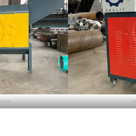
 nhựa
má