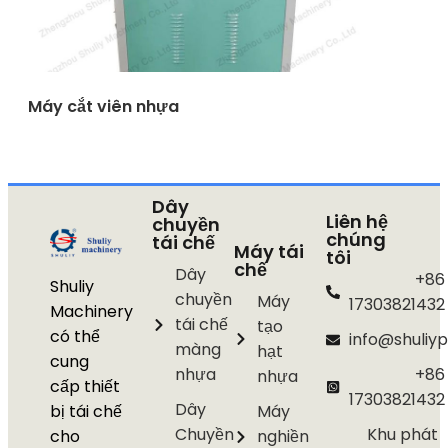
Máy cắt viên nhựa
Dây
Liên hệ
chuyền
chúng
tái chế
Máy tái
tôi
chế
Dây
+86
Shuliy
chuyền
Máy
17303821432
Machinery
tái chế
tạo
có thể
info@shuliyp
màng
hạt
cung
nhựa
+86
nhựa
cấp thiết
17303821432
Dây
bị tái chế
Máy
Chuyền
Khu phát
cho
nghiền