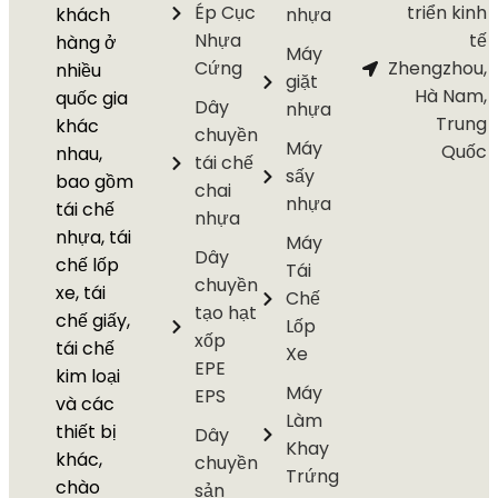
Ép Cục
triển kinh
khách
nhựa
Nhựa
tế
hàng ở
Máy
Cứng
Zhengzhou,
nhiều
giặt
Hà Nam,
quốc gia
Dây
nhựa
Trung
khác
chuyền
Máy
Quốc
nhau,
tái chế
sấy
bao gồm
chai
nhựa
tái chế
nhựa
nhựa, tái
Máy
Dây
chế lốp
Tái
chuyền
xe, tái
Chế
tạo hạt
chế giấy,
Lốp
xốp
tái chế
Xe
EPE
kim loại
Máy
EPS
và các
Làm
thiết bị
Dây
Khay
khác,
chuyền
Trứng
chào
sản