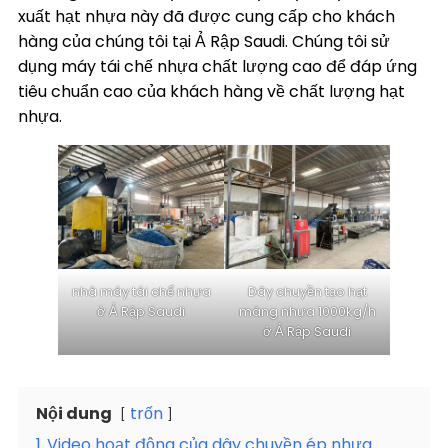
xuất hạt nhựa này đã được cung cấp cho khách
hàng của chúng tôi tại Ả Rập Saudi. Chúng tôi sử
dụng máy tái chế nhựa chất lượng cao để đáp ứng
tiêu chuẩn cao của khách hàng về chất lượng hạt
nhựa.
nhà máy tái chế nhựa
Dây chuyền tạo hạt
ở Ả Rập Saudi
màng nhựa 1000kg/h
ở Ả Rập Saudi
Nội dung
trốn
1
Video hoạt động của dây chuyền ép nhựa