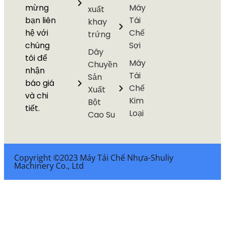
mừng
Máy
xuất
bạn liên
Tái
khay
hệ với
Chế
trứng
chúng
Sợi
Dây
tôi để
Máy
Chuyền
nhận
Tái
Sản
báo giá
Chế
Xuất
và chi
Kim
Bột
tiết.
Loại
Cao Su
Copyright ©2023 Máy Tái Chế Nhựa-Shuliy
Machinery Co., Ltd