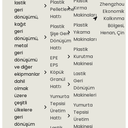
Plastik
Plastik
lastik
Zhengzhou
Kırma
Pelletleme
geri
Ekonomik
Makinaları
Hattı
dönüşümü,
Kalkınma
kağıt
Plastik
Bölgesi,
Plastik
geri
Yıkama
Henan, Çin
Şişe Geri
dönüşümü,
Makinaları
Dönüşüm
metal
Hattı
Plastik
geri
Kurutma
EPE
dönüşümü
Makinesi
EPS
ve diğer
Köpük
Lastik
ekipmanlar
Granül
Geri
dahil
Hattı
Dönüşüm
olmak
Makineleri
üzere
Yumurta
çeşitli
Tepsisi
Yumurta
ülkelere
Üretim
Tepsisi
geri
Hattı
Üretim
dönüşüm
Makinesi
Lastik