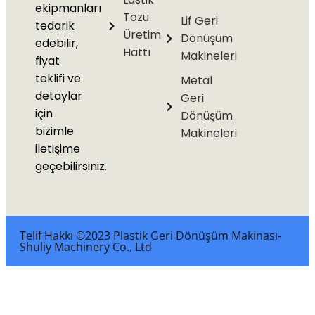
ekipmanları
Tozu
Lif Geri
tedarik
Üretim
Dönüşüm
edebilir,
Hattı
Makineleri
fiyat
teklifi ve
Metal
detaylar
Geri
için
Dönüşüm
bizimle
Makineleri
iletişime
geçebilirsiniz.
Telif Hakkı ©2023 Plastik Geri Dönüşüm Makinası-
Shuliy Machinery Co., Ltd