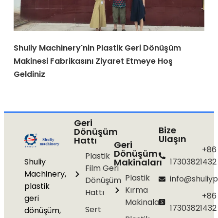
Shuliy Machinery'nin Plastik Geri Dönüşüm
Makinesi Fabrikasını Ziyaret Etmeye Hoş
Geldiniz
Geri
Bize
Dönüşüm
Ulaşın
Hattı
Geri
+86
Dönüşüm
Plastik
Shuliy
Makinaları
17303821432
Film Geri
Machinery,
Plastik
info@shuliyp
Dönüşüm
plastik
Kırma
Hattı
+86
geri
Makinaları
17303821432
Sert
dönüşüm,