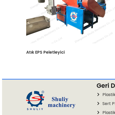
Atık EPS Peletleyici
Geri 
Plasti
Sert P
Plasti