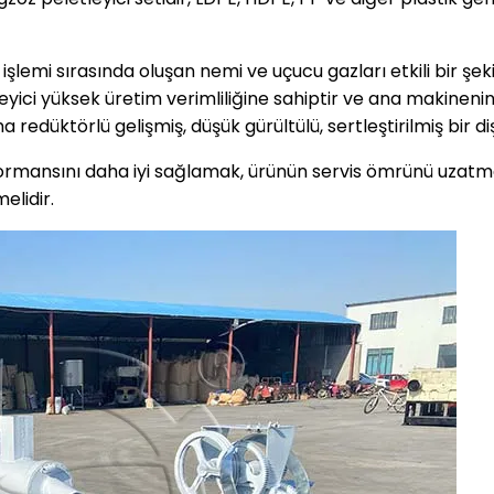
şlemi sırasında oluşan nemi ve uçucu gazları etkili bir şek
tleyici yüksek üretim verimliliğine sahiptir ve ana makineni
edüktörlü gelişmiş, düşük gürültülü, sertleştirilmiş bir dişl
rformansını daha iyi sağlamak, ürünün servis ömrünü uzatm
elidir.