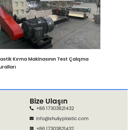
lastik Kırma Makinasının Test Çalışma
uralları
Bize Ulaşın
+86 17303821432
info@shuliyplastic.com
+86 17303821432