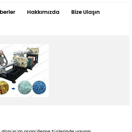
berler
Hakkımızda
Bize Ulaşın
eri dönüşüm granülleme türlerinde yaygın