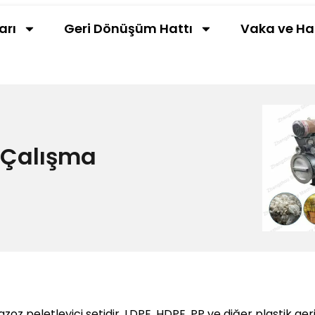
arı
Geri Dönüşüm Hattı
Vaka ve Ha
n Çalışma
zoz peletleyici setidir, LDPE, HDPE, PP ve diğer plastik g