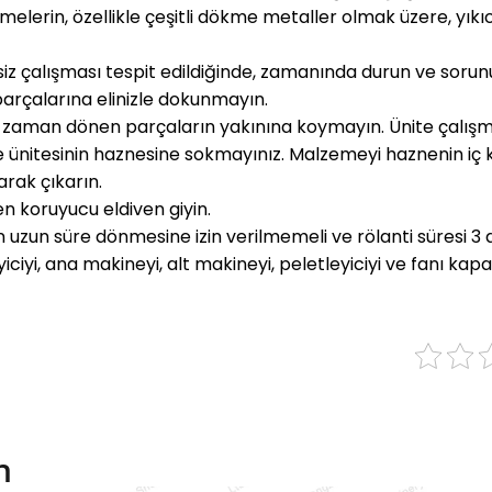
melerin, özellikle çeşitli dökme metaller olmak üzere, yı
 çalışması tespit edildiğinde, zamanında durun ve sorunu 
arçalarına elinizle dokunmayın.
çbir zaman dönen parçaların yakınına koymayın. Ünite çalı
leme ünitesinin haznesine sokmayınız. Malzemeyi haznenin iç
arak çıkarın.
en koruyucu eldiven giyin.
zun süre dönmesine izin verilmemeli ve rölanti süresi 3 
ciyi, ana makineyi, alt makineyi, peletleyiciyi ve fanı kapa
n