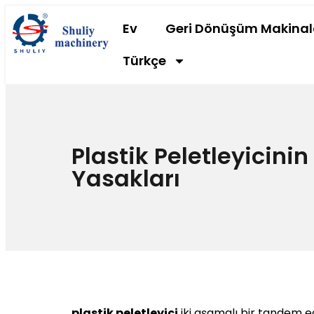
Ev
Geri Dönüşüm Makinal
Türkçe
Plastik Peletleyicini
Yasakları
plastik peletleyici
iki aşamalı bir tandem eg