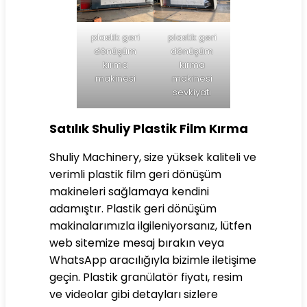
plastik geri
plastik geri
dönüşüm
dönüşüm
kırma
kırma
makinesi
makinesi
sevkiyatı
Satılık Shuliy Plastik Film Kırma
Shuliy Machinery, size yüksek kaliteli ve
verimli plastik film geri dönüşüm
makineleri sağlamaya kendini
adamıştır. Plastik geri dönüşüm
makinalarımızla ilgileniyorsanız, lütfen
web sitemize mesaj bırakın veya
WhatsApp aracılığıyla bizimle iletişime
geçin. Plastik granülatör fiyatı, resim
ve videolar gibi detayları sizlere