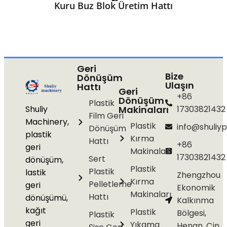
Kuru Buz Blok Üretim Hattı
Geri
Bize
Dönüşüm
Ulaşın
Hattı
Geri
+86
Dönüşüm
Plastik
Shuliy
Makinaları
17303821432
Film Geri
Machinery,
Plastik
info@shuliyp
Dönüşüm
plastik
Kırma
Hattı
+86
geri
Makinaları
17303821432
Sert
dönüşüm,
Plastik
Plastik
lastik
Zhengzhou
Kırma
Pelletleme
geri
Ekonomik
Makinaları
Hattı
dönüşümü,
Kalkınma
kağıt
Plastik
Bölgesi,
Plastik
geri
Yıkama
Henan, Çin