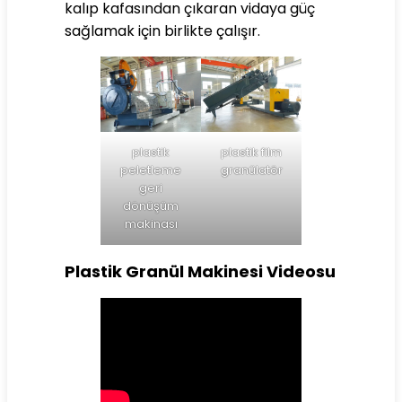
kalıp kafasından çıkaran vidaya güç
sağlamak için birlikte çalışır.
plastik
plastik film
peletleme
granülatör
geri
dönüşüm
makinası
Plastik Granül Makinesi Videosu