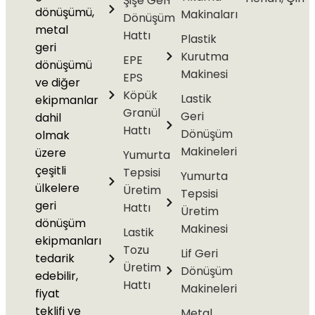
Şişe Geri
dönüşümü,
Makinaları
Dönüşüm
metal
Hattı
Plastik
geri
Kurutma
EPE
dönüşümü
Makinesi
EPS
ve diğer
Köpük
Lastik
ekipmanlar
Granül
Geri
dahil
Hattı
Dönüşüm
olmak
Makineleri
üzere
Yumurta
çeşitli
Tepsisi
Yumurta
ülkelere
Üretim
Tepsisi
geri
Hattı
Üretim
dönüşüm
Makinesi
Lastik
ekipmanları
Tozu
Lif Geri
tedarik
Üretim
Dönüşüm
edebilir,
Hattı
Makineleri
fiyat
teklifi ve
Metal