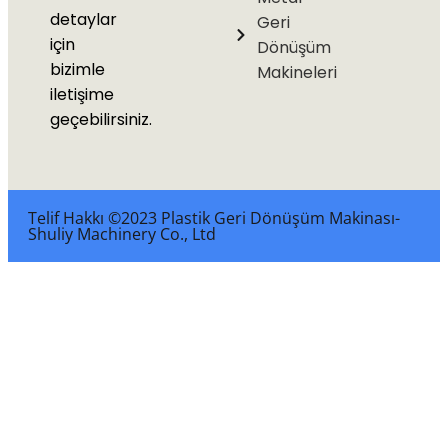
detaylar
Geri
için
Dönüşüm
bizimle
Makineleri
iletişime
geçebilirsiniz.
Telif Hakkı ©2023 Plastik Geri Dönüşüm Makinası-
Shuliy Machinery Co., Ltd