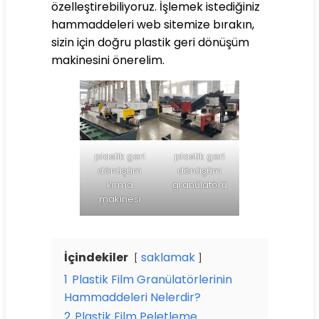
özelleştirebiliyoruz. İşlemek istediğiniz
hammaddeleri web sitemize bırakın,
sizin için doğru plastik geri dönüşüm
makinesini önerelim.
plastik geri
plastik geri
dönüşüm
dönüşüm
kırma
granülatörü
makinesi
İçindekiler
saklamak
1
Plastik Film Granülatörlerinin
Hammaddeleri Nelerdir?
2
Plastik Film Peletleme