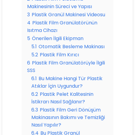
Makinesinin Süreci ve Yapısı
3
Plastik Granül Makinesi Videosu
4
Plastik Film Granülatörünün
Isıtma Cihazı
5
Önerilen İlgili Ekipman
5.1
Otomatik Besleme Makinası
5.2
Plastik Film Kırıcı
6
Plastik Film Granülatörüyle İlgili
SSS
6.1
Bu Makine Hangi Tür Plastik
Atıklar İçin Uygundur?
6.2
Plastik Pelet Kalitesinin
İstikrarı Nasıl Sağlanır?
6.3
Plastik Film Geri Dönüşüm
Makinasının Bakımı ve Temizliği
Nasıl Yapılır?
6.4
Bu Plastik Granül