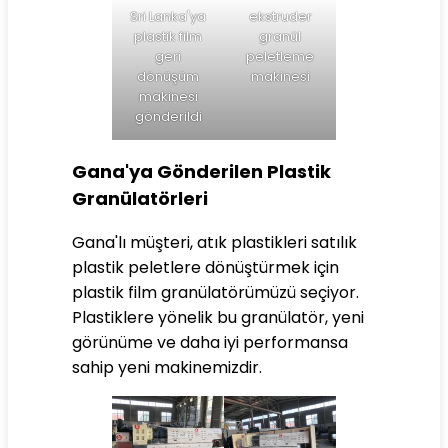
Sri Lanka'ya
ekstruder
plastik film
granül
geri
peletleme
dönüşüm
makinesi
makinesi
gönderildi
Gana'ya Gönderilen Plastik
Granülatörleri
Gana'lı müşteri, atık plastikleri satılık
plastik peletlere dönüştürmek için
plastik film granülatörümüzü seçiyor.
Plastiklere yönelik bu granülatör, yeni
görünüme ve daha iyi performansa
sahip yeni makinemizdir.