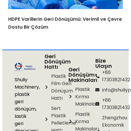
HDPE Varillerin Geri Dönüşümü: Verimli ve Çevre
Dostu Bir Çözüm
Geri
Bize
Dönüşüm
Ulaşın
Hattı
Geri
+86
Dönüşüm
Plastik
Shuliy
Makinaları
17303821432
Film Geri
Machinery,
Plastik
info@shuliyp
Dönüşüm
plastik
Kırma
Hattı
+86
geri
Makinaları
17303821432
Sert
dönüşüm,
Plastik
Plastik
lastik
Zhengzhou
Kırma
Pelletleme
geri
Ekonomik
Makinaları
Hattı
dönüşümü,