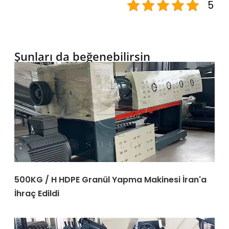
5
Şunları da beğenebilirsin
500KG / H HDPE Granül Yapma Makinesi İran'a
İhraç Edildi