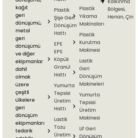
Kalkınma
kağıt
Plastik
Bölgesi,
Plastik
geri
Yıkama
Henan, Çin
Şişe Geri
dönüşümü,
Makinaları
Dönüşüm
metal
Hattı
Plastik
geri
Kurutma
EPE
dönüşümü
Makinesi
EPS
ve diğer
Köpük
Lastik
ekipmanlar
Granül
Geri
dahil
Hattı
Dönüşüm
olmak
Makineleri
üzere
Yumurta
çeşitli
Tepsisi
Yumurta
ülkelere
Üretim
Tepsisi
geri
Hattı
Üretim
dönüşüm
Makinesi
Lastik
ekipmanları
Tozu
Lif Geri
tedarik
Üretim
Dönüşüm