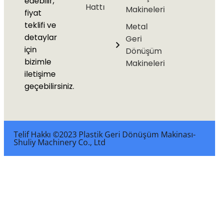
edebilir,
Hattı
Makineleri
fiyat
teklifi ve
Metal
detaylar
Geri
için
Dönüşüm
bizimle
Makineleri
iletişime
geçebilirsiniz.
Telif Hakkı ©2023 Plastik Geri Dönüşüm Makinası-
Shuliy Machinery Co., Ltd