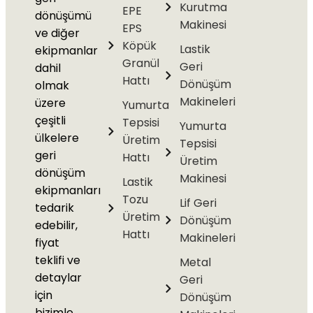
Kurutma
EPE
dönüşümü
Makinesi
EPS
ve diğer
Köpük
Lastik
ekipmanlar
Granül
Geri
dahil
Hattı
Dönüşüm
olmak
Makineleri
üzere
Yumurta
çeşitli
Tepsisi
Yumurta
ülkelere
Üretim
Tepsisi
geri
Hattı
Üretim
dönüşüm
Makinesi
Lastik
ekipmanları
Tozu
Lif Geri
tedarik
Üretim
Dönüşüm
edebilir,
Hattı
Makineleri
fiyat
teklifi ve
Metal
detaylar
Geri
için
Dönüşüm
bizimle