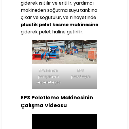
giderek ısıtılır ve eritilir, yardımcı
makineden soğutma suyu tankına
çıkar ve soğutulur, ve nihayetinde
plastik pelet kesme makinesine
giderek pelet haline getirilir.
EPS köpük
EPS
parçalayıcı
peletleyici
ve peletleyici
EPS Peletleme Makinesinin
Çalışma Videosu