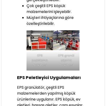
Çok çeşitli EPS köpük
malzemelerini işleyebilir.
Müşteri ihtiyaçlarına göre
özelleştirilebilir.
EPS
EPS granül
peletleme
yapma
makinesi
makinesi
EPS Peletleyici Uygulamaları
EPS granülatör, çeşitli EPS
malzemelerden yapılmış köpük
ürünlerine uygulanır. EPS köpük, ev
aletleri, hassas aletler, cam eşyalar,