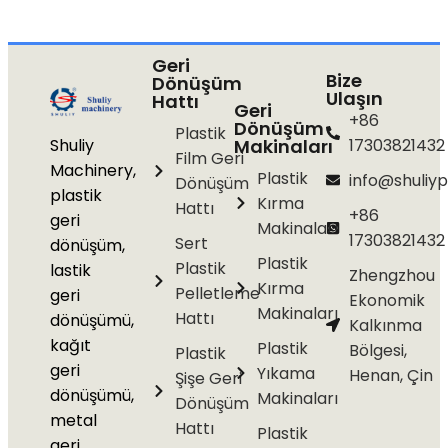
Geri
Bize
Dönüşüm
Ulaşın
Hattı
Geri
+86
Dönüşüm
Plastik
Shuliy
Makinaları
17303821432
Film Geri
Machinery,
Plastik
info@shuliyp
Dönüşüm
plastik
Kırma
Hattı
+86
geri
Makinaları
17303821432
Sert
dönüşüm,
Plastik
Plastik
lastik
Zhengzhou
Kırma
Pelletleme
geri
Ekonomik
Makinaları
Hattı
dönüşümü,
Kalkınma
kağıt
Plastik
Bölgesi,
Plastik
geri
Yıkama
Henan, Çin
Şişe Geri
dönüşümü,
Makinaları
Dönüşüm
metal
Hattı
Plastik
geri