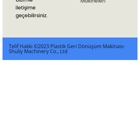
Makineleri
iletişime
geçebilirsiniz.
Telif Hakkı ©2023 Plastik Geri Dönüşüm Makinası-
Shuliy Machinery Co., Ltd