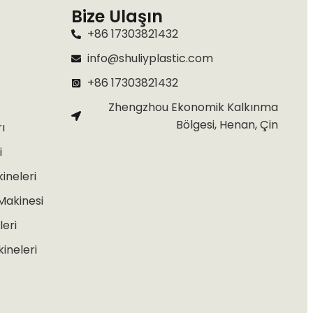
Bize Ulaşın
+86 17303821432
info@shuliyplastic.com
+86 17303821432
Zhengzhou Ekonomik Kalkınma
Bölgesi, Henan, Çin
ı
i
ineleri
Makinesi
eri
ineleri