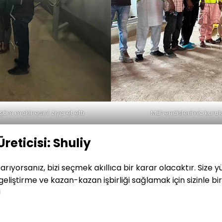
şüm makinesini ziyaret etti
Mühendislerimiz kurul
reticisi: Shuliy
i arıyorsanız, bizi seçmek akıllıca bir karar olacaktır. Si
eliştirme ve kazan-kazan işbirliği sağlamak için sizinle birl
!