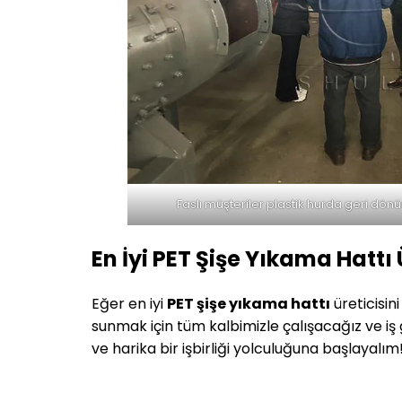
Faslı müşteriler plastik hurda geri dönü
En İyi PET Şişe Yıkama Hattı Ü
Eğer en iyi
PET şişe yıkama hattı
üreticisin
sunmak için tüm kalbimizle çalışacağız ve iş g
ve harika bir işbirliği yolculuğuna başlayalım