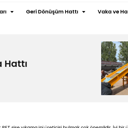
arı
Geri Dönüşüm Hattı
Vaka ve Ha
a Hattı
PET şişe yıkama ipi üreticisi bulmak çok önemlidir. İyi bir 