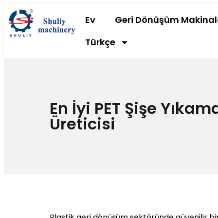
Ev
Geri Dönüşüm Makinal
Türkçe
En İyi PET Şişe Yıkam
Üreticisi
Plastik geri dönüşüm sektöründe güvenilir bir 