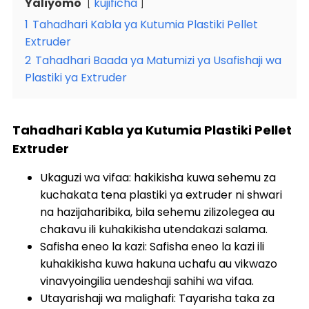
Yaliyomo
kujificha
1
Tahadhari Kabla ya Kutumia Plastiki Pellet
Extruder
2
Tahadhari Baada ya Matumizi ya Usafishaji wa
Plastiki ya Extruder
Tahadhari Kabla ya Kutumia Plastiki Pellet
Extruder
Ukaguzi wa vifaa: hakikisha kuwa sehemu za
kuchakata tena plastiki ya extruder ni shwari
na hazijaharibika, bila sehemu zilizolegea au
chakavu ili kuhakikisha utendakazi salama.
Safisha eneo la kazi: Safisha eneo la kazi ili
kuhakikisha kuwa hakuna uchafu au vikwazo
vinavyoingilia uendeshaji sahihi wa vifaa.
Utayarishaji wa malighafi: Tayarisha taka za