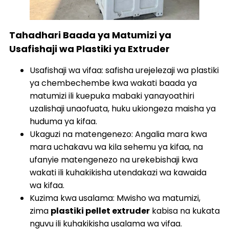
Tahadhari Baada ya Matumizi ya
Usafishaji wa Plastiki ya Extruder
Usafishaji wa vifaa: safisha urejelezaji wa plastiki
ya chembechembe kwa wakati baada ya
matumizi ili kuepuka mabaki yanayoathiri
uzalishaji unaofuata, huku ukiongeza maisha ya
huduma ya kifaa.
Ukaguzi na matengenezo: Angalia mara kwa
mara uchakavu wa kila sehemu ya kifaa, na
ufanyie matengenezo na urekebishaji kwa
wakati ili kuhakikisha utendakazi wa kawaida
wa kifaa.
Kuzima kwa usalama: Mwisho wa matumizi,
zima
plastiki pellet extruder
kabisa na kukata
nguvu ili kuhakikisha usalama wa vifaa.