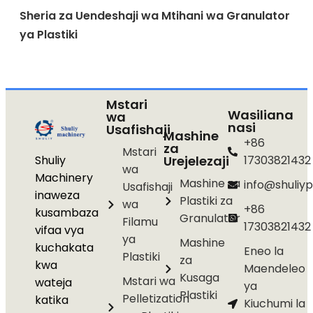
Sheria za Uendeshaji wa Mtihani wa Granulator
ya Plastiki
Mstari
Wasiliana
wa
nasi
Usafishaji
Mashine
+86
za
Mstari
Shuliy
Urejelezaji
17303821432
wa
Machinery
Mashine za
info@shuliyp
Usafishaji
inaweza
Plastiki za
wa
+86
kusambaza
Granulator
Filamu
17303821432
vifaa vya
ya
Mashine
kuchakata
Eneo la
Plastiki
za
kwa
Maendeleo
Kusaga
Mstari wa
wateja
ya
Plastiki
Pelletization
katika
Kiuchumi la