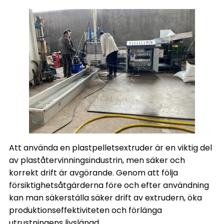
Att använda en plastpelletsextruder är en viktig del
av
plaståtervinningsindustrin
, men säker och
korrekt drift är avgörande. Genom att följa
försiktighetsåtgärderna före och efter användning
kan man säkerställa säker drift av extrudern, öka
produktionseffektiviteten och förlänga
utrustningens livslängd.