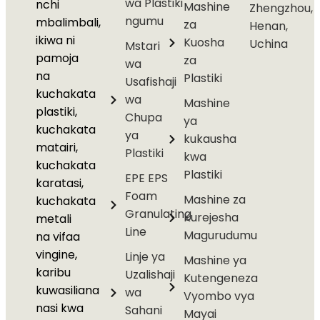
wa Plastiki
nchi
Mashine
Zhengzhou,
ngumu
mbalimbali,
za
Henan,
ikiwa ni
Kuosha
Uchina
Mstari
pamoja
za
wa
na
Plastiki
Usafishaji
kuchakata
wa
Mashine
plastiki,
Chupa
ya
kuchakata
ya
kukausha
matairi,
Plastiki
kwa
kuchakata
Plastiki
EPE EPS
karatasi,
Foam
Mashine za
kuchakata
Granulating
Kurejesha
metali
Line
Magurudumu
na vifaa
vingine,
Linje ya
Mashine ya
karibu
Uzalishaji
Kutengeneza
kuwasiliana
wa
Vyombo vya
nasi kwa
Sahani
Mayai