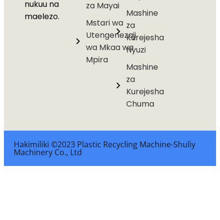
nukuu na
za Mayai
Mashine
maelezo.
Mstari wa
za
Utengenezaji
Kurejesha
wa Mkaa wa
Nyuzi
Mpira
Mashine
za
Kurejesha
Chuma
Hakimiliki ©2023 Plastic Recycling Machine-Shuliy
Machinery Co., Ltd