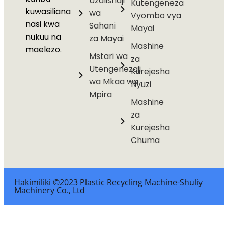
Uzalishaji
Kutengeneza
kuwasiliana
wa
Vyombo vya
nasi kwa
Sahani
Mayai
nukuu na
za Mayai
Mashine
maelezo.
Mstari wa
za
Utengenezaji
Kurejesha
wa Mkaa wa
Nyuzi
Mpira
Mashine
za
Kurejesha
Chuma
Hakimiliki ©2023 Plastic Recycling Machine-Shuliy
Machinery Co., Ltd