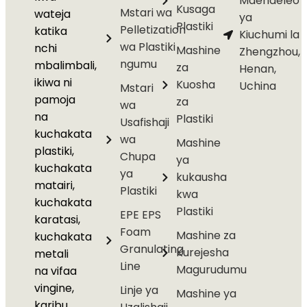
Maendeleo
Kusaga
Mstari wa
wateja
ya
Plastiki
Pelletization
katika
Kiuchumi la
wa Plastiki
nchi
Mashine
Zhengzhou,
ngumu
mbalimbali,
za
Henan,
ikiwa ni
Kuosha
Uchina
Mstari
pamoja
za
wa
na
Plastiki
Usafishaji
kuchakata
wa
Mashine
plastiki,
Chupa
ya
kuchakata
ya
kukausha
matairi,
Plastiki
kwa
kuchakata
Plastiki
EPE EPS
karatasi,
Foam
Mashine za
kuchakata
Granulating
Kurejesha
metali
Line
Magurudumu
na vifaa
vingine,
Linje ya
Mashine ya
karibu