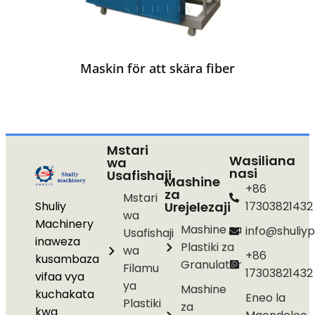
Maskin för att skära fiber
Mstari
Wasiliana
wa
nasi
Usafishaji
Mashine
+86
za
Mstari
Shuliy
Urejelezaji
17303821432
wa
Machinery
Mashine za
info@shuliyp
Usafishaji
inaweza
Plastiki za
wa
+86
kusambaza
Granulator
Filamu
17303821432
vifaa vya
ya
Mashine
kuchakata
Eneo la
Plastiki
za
kwa