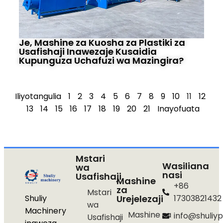
Je, Mashine za Kuosha za Plastiki za
Usafishaji Inawezaje Kusaidia
Kupunguza Uchafuzi wa Mazingira?
Iliyotangulia
1
2
3
4
5
6
7
8
9
10
11
12
13
14
15
16
17
18
19
20
21
Inayofuata
Mstari
Wasiliana
wa
nasi
Usafishaji
Mashine
+86
za
Mstari
Shuliy
Urejelezaji
17303821432
wa
Machinery
Mashine za
info@shuliyp
Usafishaji