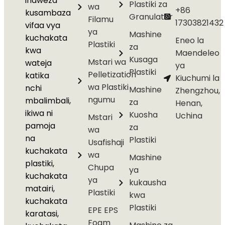
inaweza
Plastiki za
wa
+86
kusambaza
Granulator
Filamu
17303821432
vifaa vya
ya
Mashine
kuchakata
Eneo la
Plastiki
za
kwa
Maendeleo
Kusaga
Mstari wa
wateja
ya
Plastiki
Pelletization
katika
Kiuchumi la
wa Plastiki
nchi
Mashine
Zhengzhou,
ngumu
mbalimbali,
za
Henan,
ikiwa ni
Kuosha
Uchina
Mstari
pamoja
za
wa
na
Plastiki
Usafishaji
kuchakata
wa
Mashine
plastiki,
Chupa
ya
kuchakata
ya
kukausha
matairi,
Plastiki
kwa
kuchakata
Plastiki
EPE EPS
karatasi,
Foam