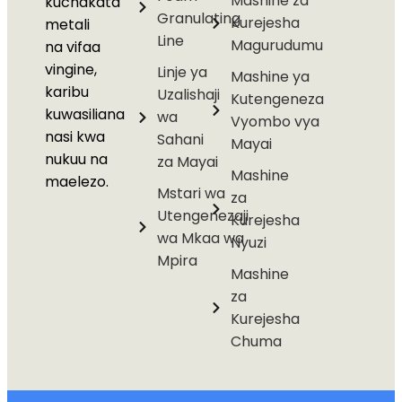
Mashine za
kuchakata
Granulating
Kurejesha
metali
Line
Magurudumu
na vifaa
vingine,
Linje ya
Mashine ya
karibu
Uzalishaji
Kutengeneza
kuwasiliana
wa
Vyombo vya
nasi kwa
Sahani
Mayai
nukuu na
za Mayai
Mashine
maelezo.
Mstari wa
za
Utengenezaji
Kurejesha
wa Mkaa wa
Nyuzi
Mpira
Mashine
za
Kurejesha
Chuma