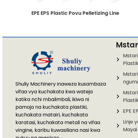
EPE EPS Plastic Povu Pelletizing Line
Mstar
Mstari
Plastik
Mstari
ngum
Shuliy Machinery inaweza kusambaza
vifaa vya kuchakata kwa wateja
Mstari
katika nchi mbalimbali, ikiwa ni
Plastik
pamoja na kuchakata plastiki,
EPE E
kuchakata matairi, kuchakata
Linje 
karatasi, kuchakata metali na vifaa
Mayai
vingine, karibu kuwasiliana nasi kwa
nukuu na maelezo.