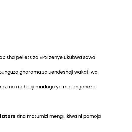
ababisha pellets za EPS zenye ukubwa sawa
i, kupunguza gharama za uendeshaji wakati wa
nya kazi na mahitaji madogo ya matengenezo.
lators
zina matumizi mengi, ikiwa ni pamoja