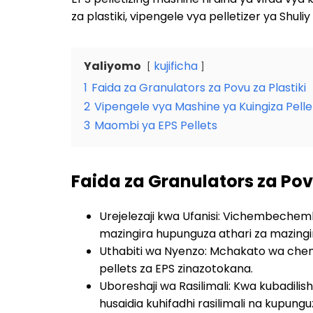
za plastiki, vipengele vya pelletizer ya Shul
Yaliyomo
kujificha
1
Faida za Granulators za Povu za Plastiki
2
Vipengele vya Mashine ya Kuingiza Pellet
3
Maombi ya EPS Pellets
Faida za Granulators za Povu
Urejelezaji kwa Ufanisi: Vichembechemb
mazingira hupunguza athari za mazingir
Uthabiti wa Nyenzo: Mchakato wa che
pellets za EPS zinazotokana.
Uboreshaji wa Rasilimali: Kwa kubadili
husaidia kuhifadhi rasilimali na kupungu