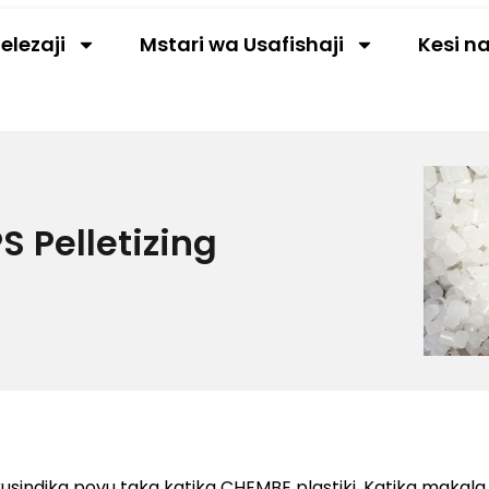
elezaji
Mstari wa Usafishaji
Kesi n
S Pelletizing
kusindika povu taka katika CHEMBE plastiki. Katika makala 