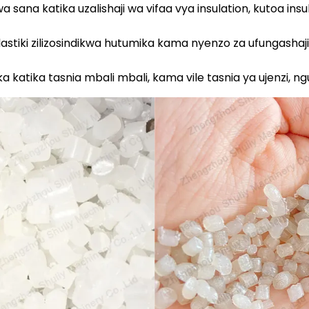
a sana katika uzalishaji wa vifaa vya insulation, kutoa ins
lastiki zilizosindikwa hutumika kama nyenzo za ufungasha
katika tasnia mbali mbali, kama vile tasnia ya ujenzi, nguo