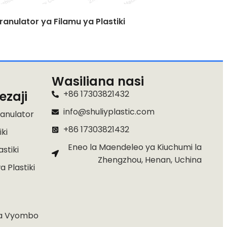
ranulator ya Filamu ya Plastiki
Wasiliana nasi
ezaji
+86 17303821432
info@shuliyplastic.com
ranulator
+86 17303821432
ki
Eneo la Maendeleo ya Kiuchumi la
stiki
Zhengzhou, Henan, Uchina
 Plastiki
za Vyombo