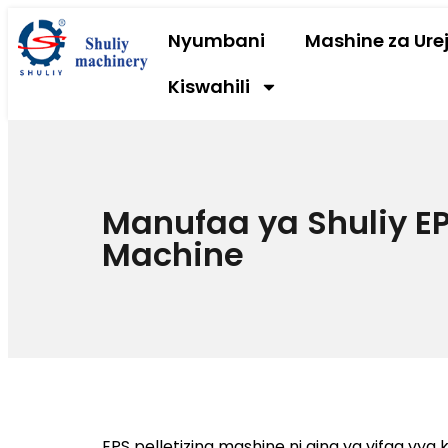
Nyumbani
Mashine za Urej
Kiswahili
Manufaa ya Shuliy EP
Machine
EPS pelletizing mashine ni aina ya vifaa vya 