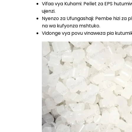
Vifaa vya Kuhami: Pellet za EPS hutumiw
ujenzi.
Nyenzo za Ufungashaji: Pembe hizi za p
na wa kufyonza mshtuko.
Vidonge vya povu vinaweza pia kutumika 