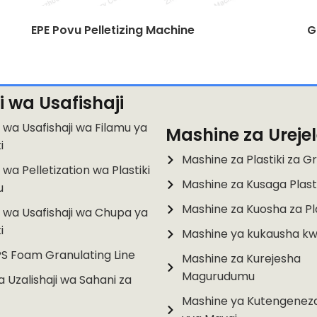
EPE Povu Pelletizing Machine
G
i wa Usafishaji
 wa Usafishaji wa Filamu ya
Mashine za Urejel
i
Mashine za Plastiki za G
 wa Pelletization wa Plastiki
Mashine za Kusaga Plasti
u
Mashine za Kuosha za Pla
 wa Usafishaji wa Chupa ya
i
Mashine ya kukausha kwa
PS Foam Granulating Line
Mashine za Kurejesha
Magurudumu
ya Uzalishaji wa Sahani za
Mashine ya Kutengene