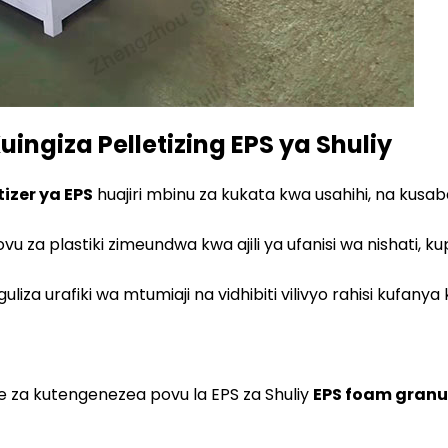
ingiza Pelletizing EPS ya Shuliy
tizer ya EPS
huajiri mbinu za kukata kwa usahihi, na kus
 povu za plastiki zimeundwa kwa ajili ya ufanisi wa nishat
liza urafiki wa mtumiaji na vidhibiti vilivyo rahisi kufa
 za kutengenezea povu la EPS za Shuliy
EPS foam granu