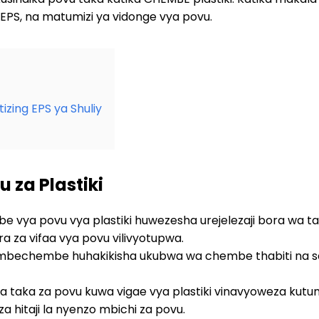
iy EPS, na matumizi ya vidonge vya povu.
izing EPS ya Shuliy
 za Plastiki
e vya povu vya plastiki huwezesha urejelezaji bora wa tak
a za vifaa vya povu vilivyotupwa.
mbechembe huhakikisha ukubwa wa chembe thabiti na sa
sha taka za povu kuwa vigae vya plastiki vinavyoweza kutu
za hitaji la nyenzo mbichi za povu.