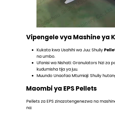
Vipengele vya Mashine ya Ku
Kukata kwa Usahihi wa Juu: Shuliy
Pelle
na umbo.
Ufanisi wa Nishati: Granulators hizi za
kudumisha tija ya juu.
Muundo Unaofaa Mtumiaji: Shuliy hutangu
Maombi ya EPS Pellets
Pellets za EPS zinazotengenezwa na mashine
na: