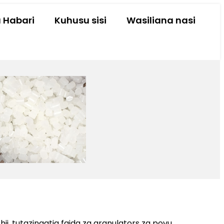
a Habari
Kuhusu sisi
Wasiliana nasi
hii, tutazingatia faida za granulators za povu