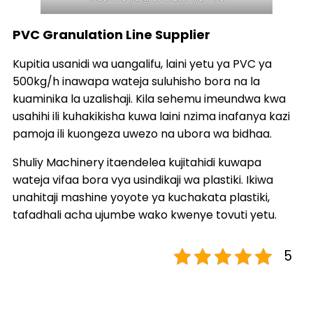
PVC Granulation Line Supplier
Kupitia usanidi wa uangalifu, laini yetu ya PVC ya
500kg/h inawapa wateja suluhisho bora na la
kuaminika la uzalishaji. Kila sehemu imeundwa kwa
usahihi ili kuhakikisha kuwa laini nzima inafanya kazi
pamoja ili kuongeza uwezo na ubora wa bidhaa.
Shuliy Machinery itaendelea kujitahidi kuwapa
wateja vifaa bora vya usindikaji wa plastiki. Ikiwa
unahitaji mashine yoyote ya kuchakata plastiki,
tafadhali acha ujumbe wako kwenye tovuti yetu.
5