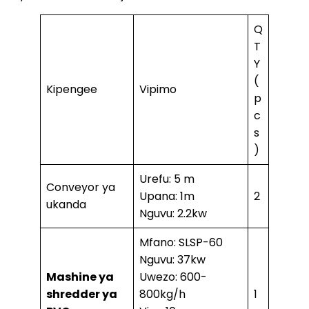
Q
T
Y
(
Kipengee
Vipimo
p
c
s
)
Urefu: 5 m
Conveyor ya
Upana: 1m
2
ukanda
Nguvu: 2.2kw
Mfano: SLSP-60
Nguvu: 37kw
Mashine ya
Uwezo: 600-
shredder ya
800kg/h
1