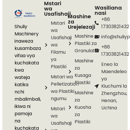
Mstari
Wasiliana
wa
nasi
Usafishaji
Mashine
+86
za
Mstari
Shuliy
Urejelezaji
17303821432
wa
Machinery
Mashine za
info@shuliyp
Usafishaji
inaweza
Plastiki za
wa
+86
kusambaza
Granulator
Filamu
17303821432
vifaa vya
ya
Mashine
kuchakata
Eneo la
Plastiki
za
kwa
Maendeleo
Kusaga
Mstari wa
wateja
ya
Plastiki
Pelletization
katika
Kiuchumi la
wa Plastiki
nchi
Mashine
Zhengzhou,
ngumu
mbalimbali,
za
Henan,
ikiwa ni
Kuosha
Uchina
Mstari
pamoja
za
wa
na
Plastiki
Usafishaji
kuchakata