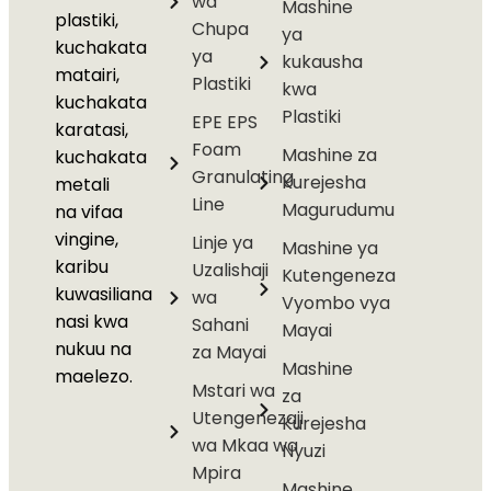
wa
Mashine
plastiki,
Chupa
ya
kuchakata
ya
kukausha
matairi,
Plastiki
kwa
kuchakata
Plastiki
EPE EPS
karatasi,
Foam
Mashine za
kuchakata
Granulating
Kurejesha
metali
Line
Magurudumu
na vifaa
vingine,
Linje ya
Mashine ya
karibu
Uzalishaji
Kutengeneza
kuwasiliana
wa
Vyombo vya
nasi kwa
Sahani
Mayai
nukuu na
za Mayai
Mashine
maelezo.
Mstari wa
za
Utengenezaji
Kurejesha
wa Mkaa wa
Nyuzi
Mpira
Mashine