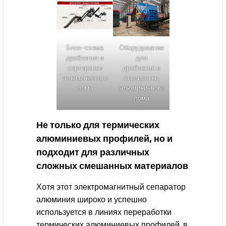
Блок-схема
Оборудование
дробления и
для
сортировки
дробления и
алюминиевого
сортировки
лома
алюминиевого
лома
Не только для термических
алюминиевых профилей, но и
подходит для различных
сложных смешанных материалов
Хотя этот электромагнитный сепаратор
алюминия широко и успешно
используется в линиях переработки
термических алюминиевых профилей, в