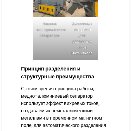
Машина
Выхлопные
электромагнитного
отверстия
сепаратора
для
различных
типов
материалов
Принцип разделения и
структурные преимущества
С точки зрения принципа работы,
медно-алюминиевый сепаратор
использует эффект вихревых токов,
создаваемых неметаллическими
металлами в переменном магнитном
поле, для автоматического разделения