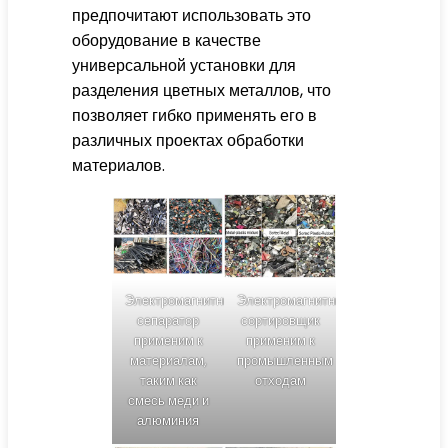
предпочитают использовать это
оборудование в качестве
универсальной установки для
разделения цветных металлов, что
позволяет гибко применять его в
различных проектах обработки
материалов.
Электромагнитный
Электромагнитный
сепаратор
сортировщик
применим к
применим к
материалам,
промышленным
таким как
отходам
смесь меди и
алюминия