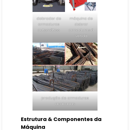
dobrador de
máquina de
armaduras
dobrar
automático
armaduras à
venda
produção de armaduras
acabadas
Estrutura & Componentes da
Máquina