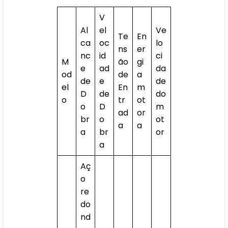
V
Al
el
Ve
Te
En
ca
oc
lo
ns
er
nc
id
ci
M
ão
gi
e
ad
da
od
de
a
de
e
de
el
En
m
D
de
do
o
tr
ot
o
D
m
ad
or
br
o
ot
a
a
a
br
or
a
Aç
o
re
do
nd