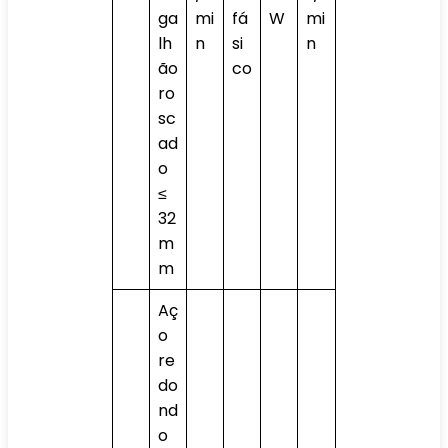
ga
mi
fá
W
mi
lh
n
si
n
ão
co
ro
sc
ad
o
≤
32
m
m
Aç
o
re
do
nd
o