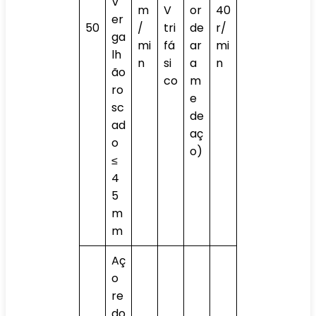
V
m
V
or
40
er
50
/
tri
de
r/
ga
mi
fá
ar
mi
lh
n
si
a
n
ão
co
m
ro
e
sc
de
ad
aç
o
o)
≤
4
5
m
m
Aç
o
re
do