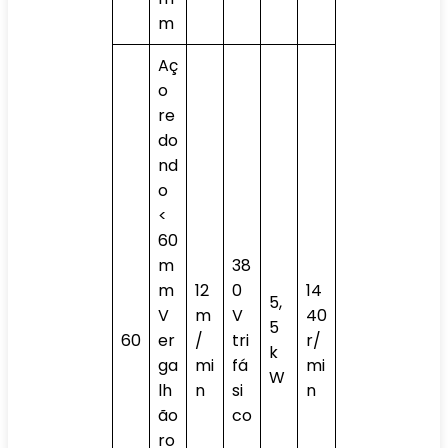
m
Aç
o
re
do
nd
o
<
60
m
38
m
12
0
14
5,
V
m
V
40
5
60
er
/
tri
r/
k
ga
mi
fá
mi
W
lh
n
si
n
ão
co
ro