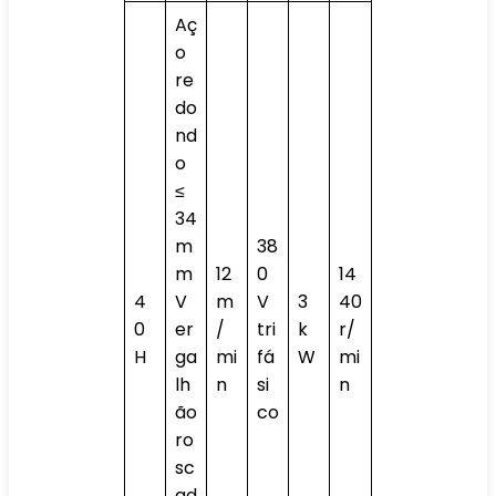
Aç
o
re
do
nd
o
≤
34
m
38
m
12
0
14
4
V
m
V
3
40
0
er
/
tri
k
r/
H
ga
mi
fá
W
mi
lh
n
si
n
ão
co
ro
sc
ad