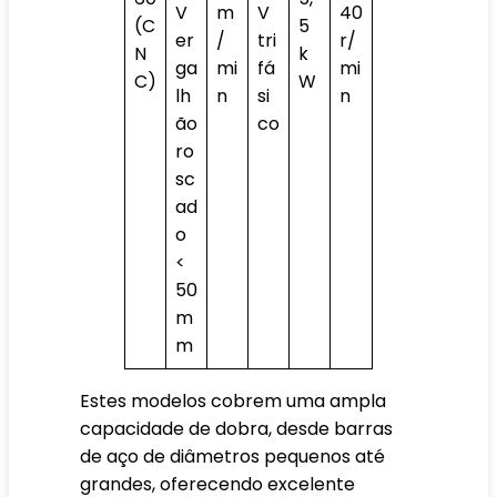
V
m
V
40
(C
5
er
/
tri
r/
N
k
ga
mi
fá
mi
C)
W
lh
n
si
n
ão
co
ro
sc
ad
o
<
50
m
m
Estes modelos cobrem uma ampla
capacidade de dobra, desde barras
de aço de diâmetros pequenos até
grandes, oferecendo excelente