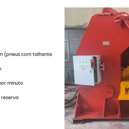
m (pneus com talhante
m
 por minuto
 reserva