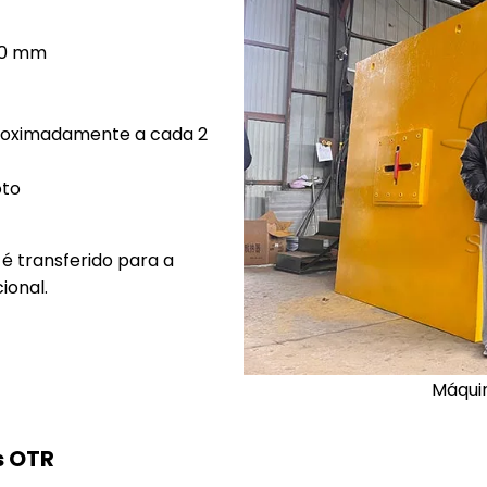
00 mm
roximadamente a cada 2
oto
é transferido para a
ional.
Máqui
s OTR