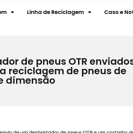
gem
Linha de Reciclagem
Caso e No
ador de pneus OTR enviado
ra reciclagem de pneus de
e dimensão
envio de um desbastador de pneus OTR e um cortador de