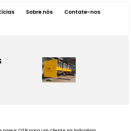
tícias
Sobre nós
Contate-nos
s
 pneus OTR para um cliente na Indonésia.