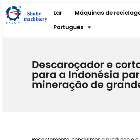
Lar
Máquinas de recicla
Português
Descaroçador e cort
para a Indonésia pa
mineração de grand
Recentemente, concluímos a produção e o 