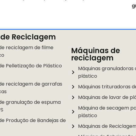
g
 de Reciclagem
de reciclagem de filme
Máquinas de
co
reciclagem
de Pelletização de Plástico
Máquinas granuladoras 
plástico
de reciclagem de garrafas
Máquinas trituradoras d
cas
Máquinas de lavar de pl
 de granulação de espuma
Máquina de secagem p
PS
plástico
 de Produção de Bandejas de
Máquinas de Reciclage