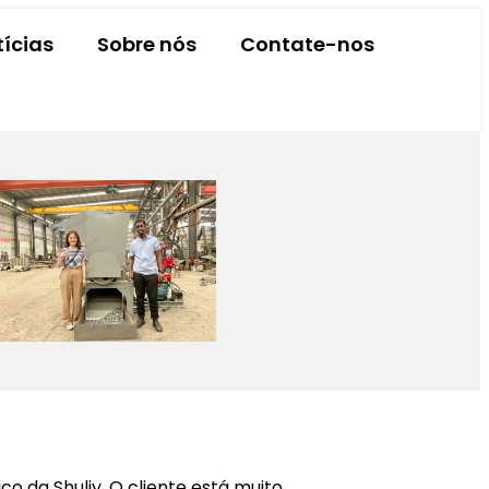
tícias
Sobre nós
Contate-nos
o da Shuliy. O cliente está muito