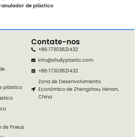
ranulador de plástico
Contate-nos
+86 17303821432
info@shuliyplastic.com
de
+86 17303821432
Zona de Desenvolvimento
e plástico
Econômico de Zhengzhou, Henan,
China
ástico
ara
m de Pneus