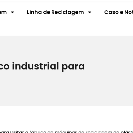
gem
Linha de Reciclagem
Caso e No
co industrial para
ra visitar a fábrica de máquinas de reciclagem de plástic