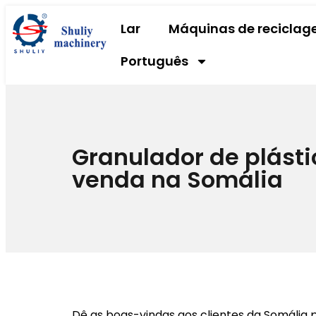
Lar
Máquinas de recicla
Português
Granulador de plásti
venda na Somália
Dê as boas-vindas aos clientes da Somália pa