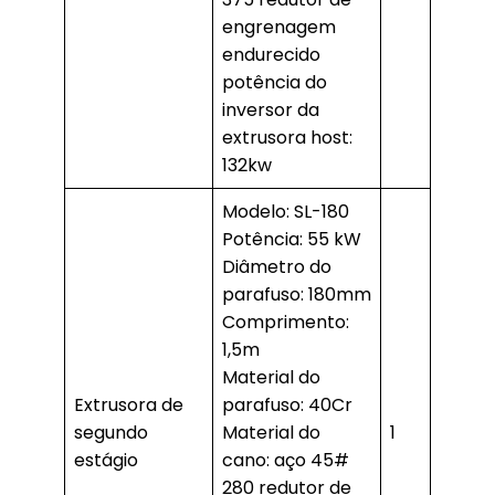
engrenagem
endurecido
potência do
inversor da
extrusora host:
132kw
Modelo: SL-180
Potência: 55 kW
Diâmetro do
parafuso: 180mm
Comprimento:
1,5m
Material do
Extrusora de
parafuso: 40Cr
segundo
Material do
1
estágio
cano: aço 45#
280 redutor de