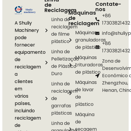
Contate-
de
nos
Reciclagem
Máquinas
+86
de
Linha de
A Shuliy
reciclagem
17303821432
reciclagem
Machinery
Máquinas
info@shuliyp
de filme
pode
granuladoras
plástico
+86
fornecer
de plástico
17303821432
Linha de
equipamento
Máquinas
Pelletização
de
Zona de
trituradoras
de Plástico
reciclagem
Desenvolvi
de plástico
Duro
a
Econômico 
clientes
Máquinas
Zhengzhou,
Linha de
em
de lavar
Henan, Chin
reciclagem
vários
de
de
países,
plástico
garrafas
incluindo
plásticas
Máquina
reciclagem
de
Linha de
de
secagem
granulação