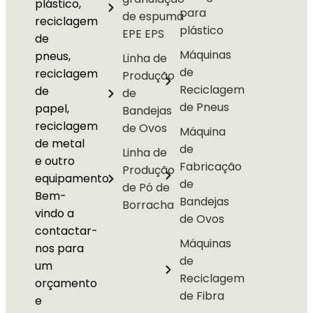
plástico,
para
de espuma
reciclagem
plástico
EPE EPS
de
Máquinas
pneus,
Linha de
de
reciclagem
Produção
Reciclagem
de
de
de Pneus
papel,
Bandejas
reciclagem
de Ovos
Máquina
de metal
de
Linha de
e outro
Fabricação
Produção
equipamento.
de
de Pó de
Bem-
Bandejas
Borracha
vindo a
de Ovos
contactar-
Máquinas
nos para
de
um
Reciclagem
orçamento
de Fibra
e