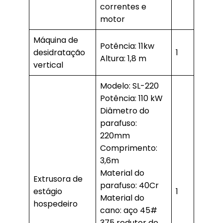
correntes e
motor
Máquina de
Potência: 11kw
desidratação
1
Altura: 1,8 m
vertical
Modelo: SL-220
Potência: 110 kW
Diâmetro do
parafuso:
220mm
Comprimento:
3,6m
Material do
Extrusora de
parafuso: 40Cr
estágio
1
Material do
hospedeiro
cano: aço 45#
375 redutor de