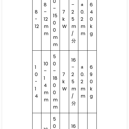
0
8
–
±
6
–
8
–
7
2
0.
4
15
-
12
k
5
2
0
0
12
m
W
m
m
k
0
m
/
m
g
m
分
m
5
16
10
0
1
–
±
6
–
–
0
7
2
0.
9
1
18
-
k
5
2
0
4
0
1
W
m
m
k
m
0
4
/
m
g
m
m
分
m
5
0
16