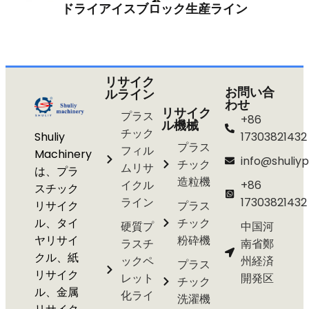
ドライアイスブロック生産ライン
リサイク
お問い合
ルライン
わせ
リサイク
プラス
+86
ル機械
チック
Shuliy
17303821432
プラス
フィル
Machinery
info@shuliyp
チック
ムリサ
は、プラ
造粒機
イクル
+86
スチック
ライン
17303821432
リサイク
プラス
ル、タイ
チック
硬質プ
中国河
ヤリサイ
粉砕機
ラスチ
南省鄭
クル、紙
ックペ
州経済
プラス
リサイク
レット
開発区
チック
ル、金属
化ライ
洗濯機