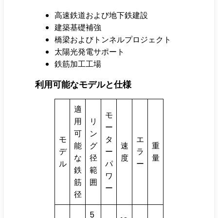
高速鉄道および地下鉄建設
建築基礎補強
橋梁およびトンネルプロジェクト
太陽光発電サポート
鉄筋加工工場
利用可能なモデルと仕様
適
モ
用
リ
ー
可
ン
モ
タ
エ
能
グ
速
重
デ
ー
ラ
な
径
度
量
ル
パ
ー
鉄
範
ワ
筋
囲
ー
径
5