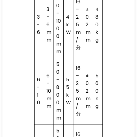
16
0
3
–
±
4
–
3
–
4
2
0.
8
10
-
6
k
5
2
0
0
6
m
W
m
m
k
0
m
/
m
g
m
分
m
5
16
0
6
–
±
5
6
–
5.
–
2
0.
6
-
8
5
10
5
2
0
1
0
k
m
m
m
k
0
0
W
m
/
m
g
m
分
m
5
16