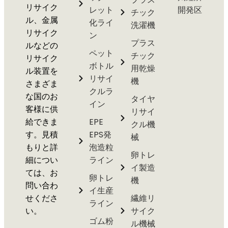
リサイク
レット
開発区
チック
ル、金属
化ライ
洗濯機
リサイク
ン
プラス
ルなどの
ペット
チック
リサイク
ボトル
用乾燥
ル装置を
リサイ
機
さまざま
クルラ
な国のお
タイヤ
イン
客様に供
リサイ
給できま
EPE
クル機
す。見積
EPS発
械
もりと詳
泡造粒
卵トレ
細につい
ライン
イ製造
ては、お
卵トレ
機
問い合わ
イ生産
せくださ
繊維リ
ライン
い。
サイク
ゴム粉
ル機械