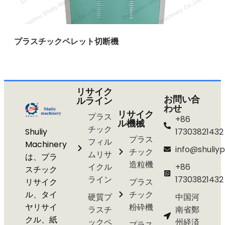
プラスチックペレット切断機
リサイク
お問い合
ルライン
わせ
リサイク
プラス
+86
ル機械
チック
Shuliy
17303821432
プラス
フィル
Machinery
info@shuliyp
チック
ムリサ
は、プラ
造粒機
イクル
+86
スチック
ライン
17303821432
リサイク
プラス
ル、タイ
チック
硬質プ
中国河
ヤリサイ
粉砕機
ラスチ
南省鄭
クル、紙
ックペ
州経済
プラス