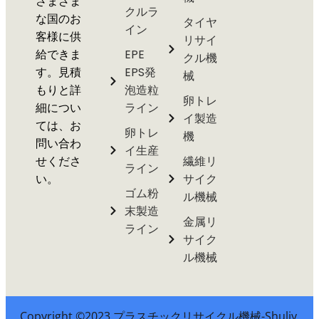
さまざま
クルラ
な国のお
タイヤ
イン
客様に供
リサイ
給できま
EPE
クル機
す。見積
EPS発
械
もりと詳
泡造粒
卵トレ
細につい
ライン
イ製造
ては、お
卵トレ
機
問い合わ
イ生産
せくださ
繊維リ
ライン
い。
サイク
ゴム粉
ル機械
末製造
金属リ
ライン
サイク
ル機械
Copyright ©2023 プラスチックリサイクル機械-Shuliy