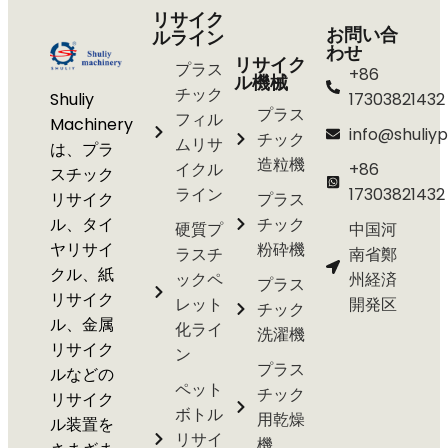
リサイク
お問い合
ルライン
わせ
リサイク
プラス
+86
ル機械
チック
Shuliy
17303821432
プラス
フィル
Machinery
info@shuliyp
チック
ムリサ
は、プラ
造粒機
イクル
+86
スチック
ライン
17303821432
リサイク
プラス
ル、タイ
チック
硬質プ
中国河
ヤリサイ
粉砕機
ラスチ
南省鄭
クル、紙
ックペ
州経済
プラス
リサイク
レット
開発区
チック
ル、金属
化ライ
洗濯機
リサイク
ン
プラス
ルなどの
ペット
チック
リサイク
ボトル
用乾燥
ル装置を
リサイ
機